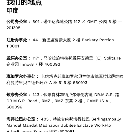
我们的地点
印度
公司办公室：
601，诺伊达高速公路 142 区 GMIT 公园 6 楼 —
201305
注册办事处：
44，新德里富豪大厦 2 楼 Backary Portion
110001
孟买办公室：
1171，马哈拉施特拉邦孟买安德里（E）Solitaire
企业园 Innov8 7 楼 400093
班加罗尔办事处：
卡纳塔克邦班加罗尔贝兰德市德瓦拉比萨纳哈
利曼特里贝兰德外环路 A 座 51,5 楼 560103
钦奈办公室：
143，钦奈肖林加纳卢尔佩伦古迪 DR.M.G.R. 路
DR.M.G.R. Road，RMZ，RMZ 东翼 2 楼，CAMPUS1A，
600096
海得拉巴办公室：
405，特兰甘纳邦海得拉巴 Serlingampally
Mandal Mandal Madhapur Jubilee Enclave WorkFlo
HitexBizness Square 四楼-500081