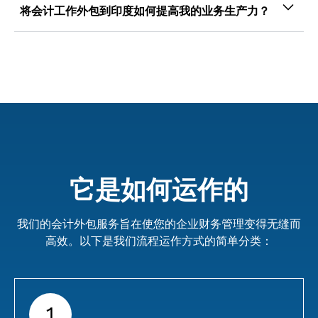
务，包括编制会计报告、簿记、税务筹备、自动薪
将会计工作外包到印度如何提高我的业务生产力？
资流程、深入的财务分析以及许多其他相关服务。
将会计服务外包到印度海岸可以腾出宝贵的时间，
从而提高工作效率。这可以提高工作效率并为公司
带来富有成效的业绩。
它是如何运作的
我们的会计外包服务旨在使您的企业财务管理变得无缝而
高效。以下是我们流程运作方式的简单分类：
1