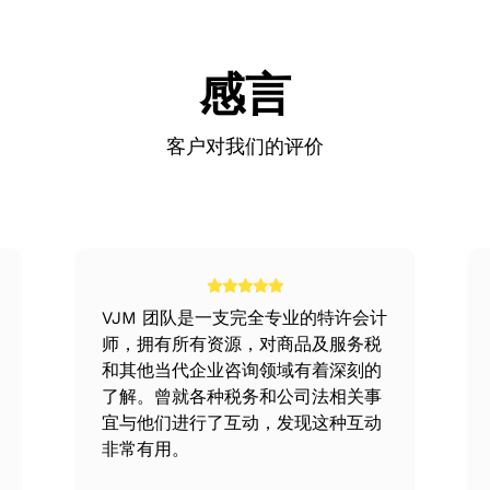
壳公司，但发起人不愿意继续该项目。
产过程的不同阶段。例如，A公司参与汽车制造，但汽车的发动机
讨论了他们此次合并背后的想法和目的。因此，在分析了这次合并是
的结转和抵消损失的规定中获益的绝佳机会。此外，在进行收购时
。
这可能是一个很好的税收筹划机会
感言
如营销、生产、技术、开发和研究。集团合并是不同类型企业的
客户对我们的评价
在的并购目标实体设定搜索标准
有机增长，这是因为避免了因购买场地、安装设备、招聘人员而
些实体后，将对它们进行比较和评估，以了解合并的潜在收益
高生产能力。竞争也减少了，反过来又增加了市场力量。
基础技术等相互关联。启动合并是为了扩大产品线、市场技术或
和相关企业的一种现象
VJM 团队是一支完全专业的特许会计
然后，与这些公司举行会议，进行初步讨论。这次会议的目的是获
师，拥有所有资源，对商品及服务税
和其他当代企业咨询领域有着深刻的
司，以避免上市公司漫长而复杂的手续，这种合并称为反向合并
了解。曾就各种税务和公司法相关事
宜与他们进行了互动，发现这种互动
非常有用。
向我们提供财务等实质性信息。然后，VJM Global的团队
权。该过程涉及以下任一内容：