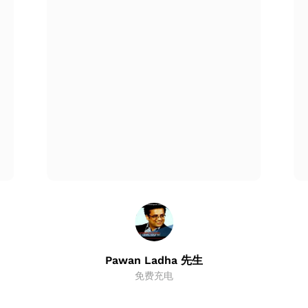
模型报告。该报告构成了管理层就向目标公司提出的报价进行谈
是一个详尽的过程。VJM Global还协助您完成目标公司
标）进行详细的评估、检查和分析。
理层来决定交易是否仍在进行中。如果是，我们将协助准备销售合
公司的股东支付薪酬，以换取其持有的股份
Pawan Ladha 先生
免费充电