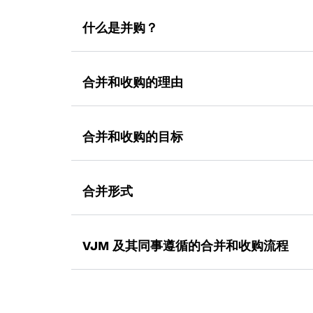
什么是并购？
尽管合并和收购总是被用作同义词，但它们确
合并和收购的理由
合并意味着合并两家规模相似的公司并组成一
将合并后的公司的资产和负债记入其财务报表
合并和收购的主要原因列举如下：
合并和收购的目标
然而，如果进行收购，所有参与交易的公司都
协同运营经济
购买控股权获得对被收购公司的控制权，然后
以下是吸引实体处理合并和收购交易的目标：
协同效应是合并后的实体的业绩超过两个实体
本降低。协同作用可以是成本协同效应，也可
合并形式
实现业务的最佳规模或使用未使用的容量
叉销售。
扩大市场份额
横向合并
多元化
监视比赛情况
VJM 及其同事遵循的合并和收购流程
两个具有相同业务范围的行业之间的合并称为
用于节省成本和消除可避免的税收
据信，两个无关实体之间的合并最大限度地降
Instagram。
VJM Global遵循十步合并和收购流程。这
筹集和利用闲置资金扩大业务
组合越来越多，业务风险急剧下降。周期性行
工业实体与贸易、投资或出口实体合并，
纵向合并
收购策略
税收