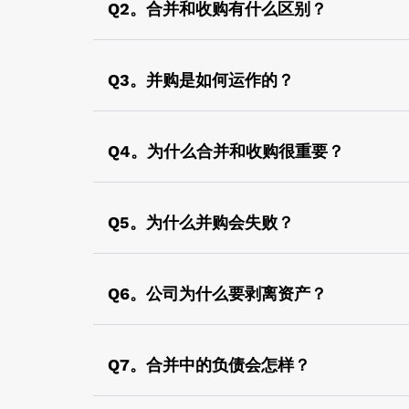
组织。被收购的公司继续存在，控制和管理发
Q2。合并和收购有什么区别？
并购的一些例子包括Flipkart & myntra、默克和西
当两个独立的实体组合在一起形成一个新实体
存在。公司购买现有公司的控股权。
Q3。并购是如何运作的？
当实体发现合并两个或更多实体的业务有利且
Q4。为什么合并和收购很重要？
从以下几点可以看出合并的重要性：
Q5。为什么并购会失败？
瞬间增长
扼杀竞争
以下是并购失败的主要原因：
增加市场份额
Q6。公司为什么要剥离资产？
投资的误导性价值
进入新市场或产品细分市场
实体整合不明确
实体通常会因破产而剥离资产，以筹集资金、
获得资金的机会
文化方面的不匹配
税收优惠
Q7。合并中的负债会怎样？
持续缺乏盈利能力
沟通不畅
获得能力或能力
业务扩张需要更多资金
合并交易完成后，买方应对所有负债和债务负
外部因素