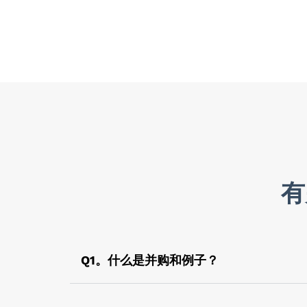
o 目标实体的资产是直接通过这种方法购买和
融资
o 在这里，我们向管理层建议和推荐各种融资
实施
o 交易已关闭。现在，这两个实体根据商定的条
有
Q1。什么是并购和例子？
合并意味着将两个组织合并为一个。如果合并