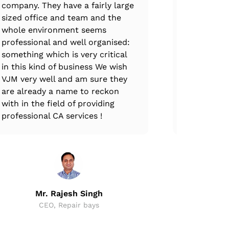
company. They have a fairly large
expertise.
sized office and team and the
complete at
whole environment seems
every stag
判的基础。
professional and well organised:
ups, VJM T
something which is very critical
through th
in this kind of business We wish
and all GS
VJM very well and am sure they
的尽职调查流程，以便对目标公司的各个方面
are already a name to reckon
with in the field of providing
professional CA services !
同草案。两个实体都讨论了购买协议的方
Mr
CEO,
Mr. Rajesh Singh
CEO, Repair bays