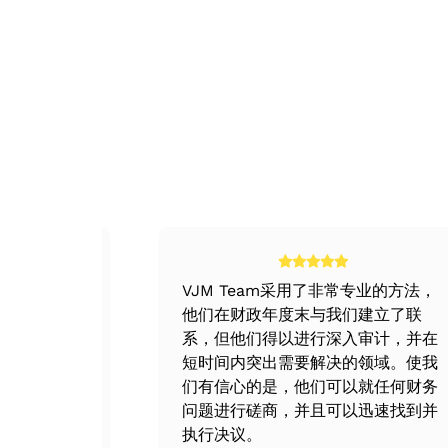
收购拥有所有许可证和其他基础设施的空
纵向合并是指同一行业的公司合并，但涉及生
o VJM Global的专家团队与收购公司
合并和收购是从1961年《所得税法》中规定
的制造。然后，A和B的合并将被称为纵向合并
制定了收购策略
润。这可以节省税收并减少纳税义务。因此，
企业集团合并
收购标准
成长
这两个实体合并起来没有任何共同的因素，例
o 在初步讨论之后，该团队根据您的要求为潜
在兼并和收购交易中，该实体的增长速度快于
职能，扩大债务能力，利用财政资源。
搜索目标
巩固生产能力和市场支配力
同类合并
o 使用设定条件开始搜索这样的实体。找到一
合并两个或两个以上的设备和机械可以显著提
在这种合并中，各实体通过生产流程、市场、
务向外转移到具有相同行业结构的另一家相关
收购规划
政策和程
VJM Team采用了非常专业的方法，
反向合并
o 已为与几家公司接触制定了细致的计划。
忧的体验。
他们在财政年度末与我们建立了联
否适合进行合并。
系，但他们得以进行深入审计，并在
私人公司收购了一家通常是空壳公司的上市公
短时间内突出需要解决的领域。使我
估值和评估
们有信心的是，他们可以就任何财务
收购
问题进行磋商，并且可以迅速找到并
o 一旦初步对话令人满意，我们就会要求该实体
收购是指通过收购任何实体的股本来购买控股
执行决议。
估和研究。