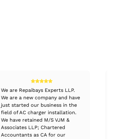
是从独立市场购买的，B公司参与发动机
真的有益还是只是一次肤浅的合并之后，我们
，一个实体的损失可以抵消其他实体的利
整合或联盟。这类合并的目的是协同管理
导致的延误
参与者等。这些合并是收购公司从现有业
We are Repaibays Experts LLP.
The dedic
取有关该公司的信息，并检查潜在公司是
We are a new company and have
of VJM Tea
just started our business in the
excellence
。
field of AC charger installation.
handled th
We have retained M/S VJM &
claim filin
Associates LLP; Chartered
professiona
根据其现有业务和未来前景对这些信息进行评
Accountants as CA for our
immense e