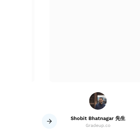
与权益多数持有人达成的协议
谈判
通过私人协议购买新股
o 我们向管理层提交有关目标公司的多重估值
通过公开市场购买股票
通过现金收购公司的股本，发行股份
尽职调查
向全体股东提出收购要约
只有在接受报价后，才能对实体进行尽职调查。这
（例如人力资源、客户、资产、负债和财务指
购买和销售合同
o 一旦我们提交了尽职调查报告，就要由管
法，即：
购买股票
o 通过这种方法，该实体以现金或股份向目标
生
Shobit Bhatnagar 先生
限公司首席财务官
Gradeup.co
资产购买
Slide 2 of 8.