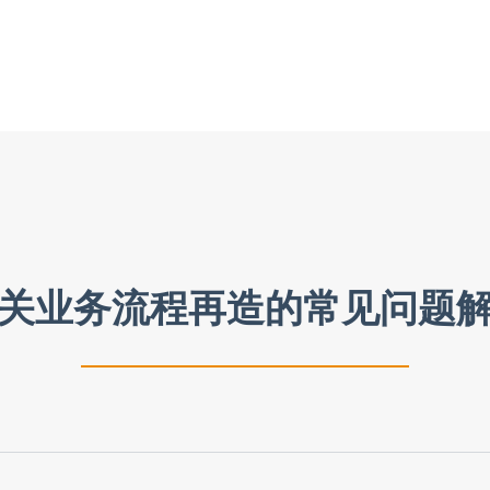
支付的。
方案，并帮助管理层通过最终的收购来源获得融资。但这只有在
款共同合作。VJM Global确保后期工作顺利进行，并在需要
关业务流程再造的常见问题
，一个或多个实体将不复存在。而在收购的情况下，一个组织通