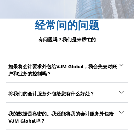
经常问的问题
有问题吗？我们是来帮忙的
如果将会计要求外包给VJM Global，我会失去对账
户和业务的控制吗？
不，您将通过外包会计服务来维持甚至改善质量控
制。VJM Global就像一个扩展机构，可以处理您
将我们的会计服务外包给您有什么好处？
的所有会计和簿记需求，将全部控制权掌握在您的
当你觉得是时候在降低成本的同时专注于增长战略
手中，同时我们专注于为您处理核心会计活动。
时，那就是你希望将会计活动外包的时候。这有助
我的数据是私密的。我还能将我的会计服务外包给
于减少内部经理和员工的工作量，让他们腾出时间
VJM Global吗？
专注于更重要的任务。
绝对可以！您的会计数据在我们这里是安全的，因