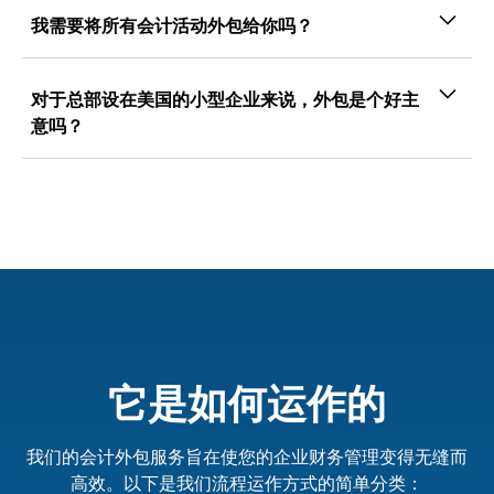
为我们符合最新的安全认证，以确保最佳的安全性
我需要将所有会计活动外包给你吗？
和可靠性。VJM 严格的安全协议让您高枕无忧，
一点都不是！您可以外包所有或选定的会计活动，
因为您的所有数据都是安全的。使用知名软件且符
这些活动将根据您的要求处理您的会计工作。
对于总部设在美国的小型企业来说，外包是个好主
合安全标准
意吗？
与雇用内部会计师根据需要扩大或缩小规模相比，
外包会计和预订活动可以显著节省大量资金，无论
规模大小。
它是如何运作的
我们的会计外包服务旨在使您的企业财务管理变得无缝而
高效。以下是我们流程运作方式的简单分类：