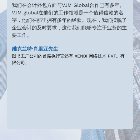
会计外包方面与VJM Global合作已有多年。
我们是一家
 global在他们的工作领域是一个值得信赖的名
影响力。我们聘
们在那里拥有多年的经验。现在，我们摆脱了
和相关的合
计的及时要求，这使我们能够专注于业务的主
活动。VJM
。
规划、结构
特·肖里亚先生
萨玛吉特·辛
公司的首席执行官还有 XENBI 网络技术 PVT。有
Incubit 
。
Slide 3 of 4.