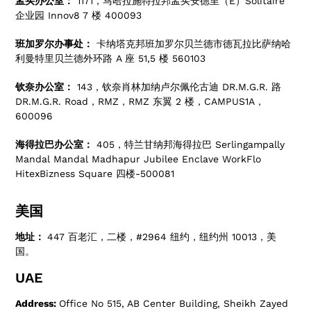
孟买办公室：
1171，马哈拉施特拉邦孟买安德里（E）Solitaire
企业园 Innov8 7 楼 400093
班加罗尔办事处：
卡纳塔克邦班加罗尔贝兰德市德瓦拉比萨纳哈
利曼特里贝兰德外环路 A 座 51,5 楼 560103
钦奈办公室：
143，钦奈肖林加纳卢尔佩伦古迪 DR.M.G.R. 路
DR.M.G.R. Road，RMZ，RMZ 东翼 2 楼，CAMPUS1A，
600096
海得拉巴办公室：
405，特兰甘纳邦海得拉巴 Serlingampally
Mandal Mandal Madhapur Jubilee Enclave WorkFlo
HitexBizness Square 四楼-500081
美国
地址：
447 百老汇，二楼，#2964 纽约，纽约州 10013，美
国。
UAE
Address:
Office No 515, AB Center Building, Sheikh Zayed