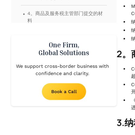
.
4。商品及服务税主管部门提交的材
料
.
5。AAR 的裁决
One Firm,
2。
Global Solutions
We support cross-border business with
C
confidence and clarity.
Book a Call
3.