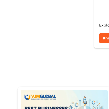
Explo
Kn