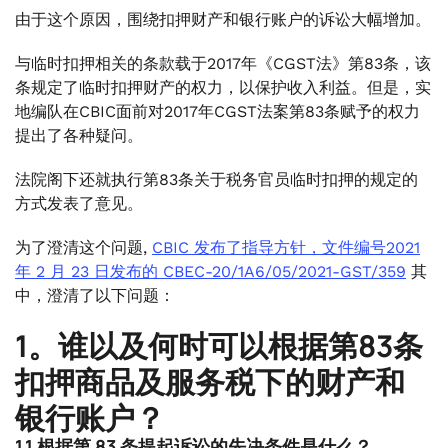
.
由于这个原因，围绕扣押财产和银行账户的诉讼大幅增加。
8。免于扣押的财产。
.
与临时扣押相关的条款载于2017年《CGST法》第83条，该
9。结论
条规定了临时扣押财产的权力，以保护收入利益。但是，实
地编队在CBIC面前对2017年CGST法案第83条赋予的权力
提出了各种疑问。
法院阁下还就执行第83条关于税务官员临时扣押的规定的
方式发表了意见。
为了澄清这个问题,
CBIC 发布了指导方针，文件编号2021
年 2 月 23 日发布的 CBEC-20/1A6/05/2021-GST/359
其
中，澄清了以下问题：
1。谁以及何时可以根据第83条
扣押商品及服务税下的财产和
银行账户？
1.1 根据第 83 条提起诉讼的先决条件是什么？