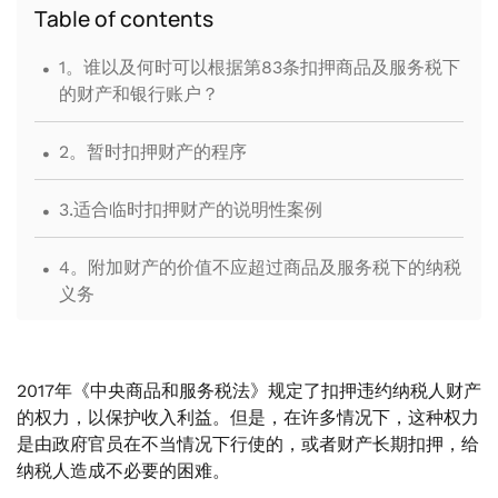
Table of contents
.
1。谁以及何时可以根据第83条扣押商品及服务税下
的财产和银行账户？
.
2。暂时扣押财产的程序
.
3.适合临时扣押财产的说明性案例
.
4。附加财产的价值不应超过商品及服务税下的纳税
义务
.
5。附属期为自附录之日起一年
2017年《中央商品和服务税法》规定了扣押违约纳税人财产
.
6。在扣押期内完成裁决和调查
的权力，以保护收入利益。但是，在许多情况下，这种权力
是由政府官员在不当情况下行使的，或者财产长期扣押，给
.
7。如果是共同所有权，则扣押财产
纳税人造成不必要的困难。