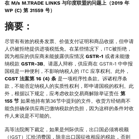
7。结论：
在 M/s M.TRADE LINKS 与印度联盟的问题上（2019 年
WP (C) 第 31559 号）
.
8。最终决定
摘要：
尽管有有效的税务发票、价值支付证明和商品收据，但申请
人仍被拒绝提供进项税抵免。在某些情况下，ITC被拒绝，
因为相应的供应商未能披露供应情况
GSTR-1
或者未能缴
纳税款
GSTR-3B
。请愿人辩称，供应商在 GSTR-1 中申报
国税是一种便利，不影响纳税人的 ITC 应享权利。此外，
CGST 法案第 16 (4) 条
是一项程序性条款。诉诸程序条
款，不能否定纳税人的实质性权利，即申请国税的权利。此
外，根据以下规定，应考虑收款交易商解除举证责任
第
155 节
如果他持有第36节中提到的文件。收货方经销商不
能负担确保供应商已缴纳税款的负担，因为这样的条件对收
件人来说是不可能的。
高等法院阁下裁定，如果是州际供应，出口国必须将税额
（IGST）汇给消费国，除非出口国征收相应的税款，否则