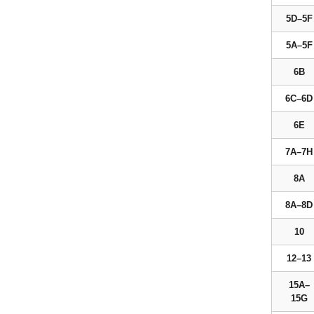
5D–5F
5A–5F
6B
6C–6D
6E
7A–7H
8A
8A–8D
10
12–13
15A–
15G