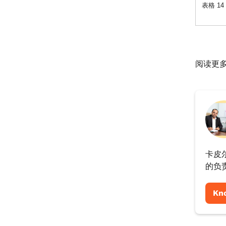
表格 14
阅读更
卡皮
的负
Kn