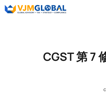
CGST 第 
C