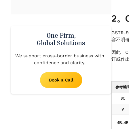
2。
GST
One Firm,
容不明确
Global Solutions
因此，C
We support cross-border business with
订或作
confidence and clarity.
Book a Call
参考编
8C
V
4B–4E