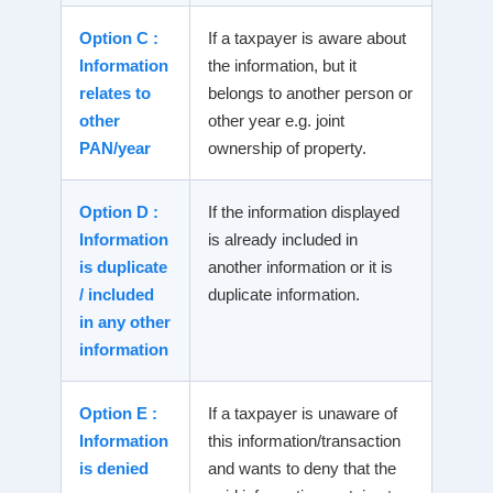
Option C :
If a taxpayer is aware about
Information
the information, but it
relates to
belongs to another person or
other
other year e.g. joint
PAN/year
ownership of property.
Option D :
If the information displayed
Information
is already included in
is duplicate
another information or it is
/ included
duplicate information.
in any other
information
Option E :
If a taxpayer is unaware of
Information
this information/transaction
is denied
and wants to deny that the