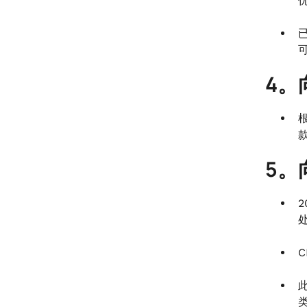
可
4。
5。