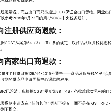
优惠税的进项税抵免。
已经澄清说，商业出口商只能通过LUT/保证金出口货物。商业出
以参考2018年1月23日的第3/2018-中央税务通知。
向注册供应商退款：
根据CGST法案第54（3）（ii）条的规定，以商品及服务税优
款。
向商家出口商退款：
2019年11月18日第125/44/2019号通告——商品及服务税的
处收到的供应品申请国贸中心退款的程序。
CBIC已澄清，应根据CGST规则第89（4B）条批准此类累积的I
此类退款申请应在 “任何其他” 类别下提交，而不是在 GST RFD
类别下提交。