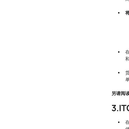
另请阅
3.
在