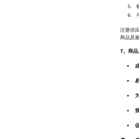
注册供
商品及
7。商