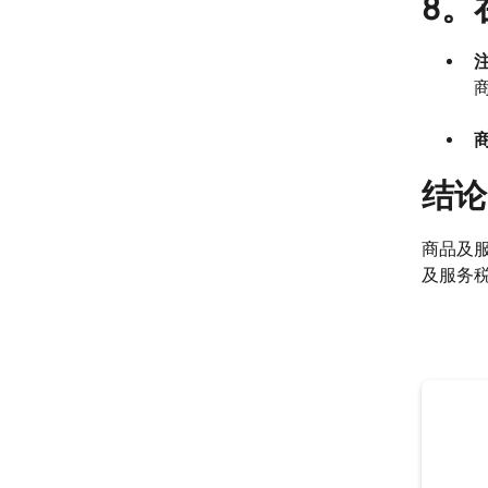
8。
结论
商品及
及服务