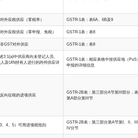
(b) 对外应税供应（零税率）
GSTR-1表：表6A、6B及9
(c) 对外应税供应（零申报、免税）
GSTR-1表：表8
e) 非GST对外供应
GSTR-1表：表8
上述3.1(a)中供应商向未登记人员、
GSTR-1表：相应表格中按供应地（PoS
人及UIN持有人进行的跨州供应详
申报的详细信息
GSTR-2B表：第三部分A节第III部分，表
) 须反向征税的进项供应
第A部分第III节
GSTR-2B表：第三部分第A节第I、II、II
、3、4、5）可用进项税抵扣
IV分节