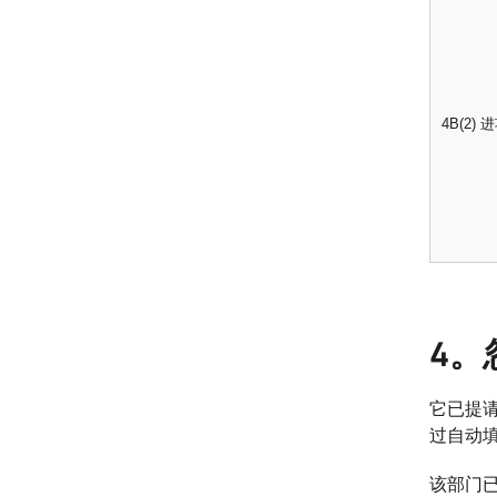
4B(2)
4。
它已提请
过自动填
该部门