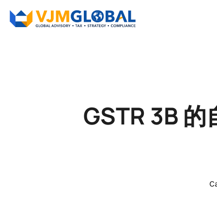
GSTR 3B 的
C