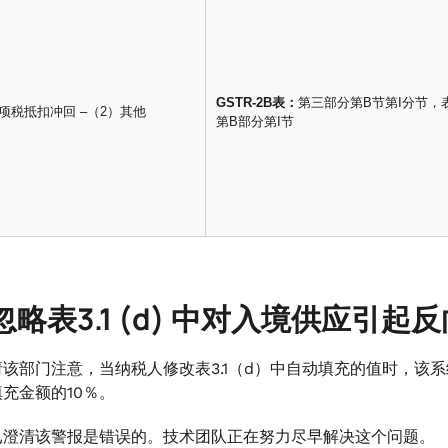
GSTR-2B表：
第三部分第B节第I分节，
 进项税抵扣冲回 –（2）其他
第B部分第I节
忽略表3.1 (d) 中对入境供应引
该部门注意，当纳税人修改表3.1（d）中自动填充的值时，该
充金额的10％。
已澄清该警报是错误的。技术团队正在努力尽早解决这个问题。