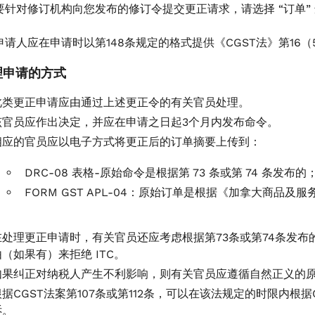
要针对修订机构向您发布的修订令提交更正请求，请选择 “订单” 
申请人应在申请时以第148条规定的格式提供《CGST法》第16（
理申请的方式
此类更正申请应由通过上述更正令的有关官员处理。
该官员应作出决定，并应在申请之日起3个月内发布命令。
相应的官员应以电子方式将更正后的订单摘要上传到：
DRC-08 表格-原始命令是根据第 73 条或第 74 条发布的
FORM GST APL-04：原始订单是根据《加拿大商品及服务
在处理更正申请时，有关官员还应考虑根据第73条或第74条发布的
由（如果有）来拒绝 ITC。
如果纠正对纳税人产生不利影响，则有关官员应遵循自然正义的
根据CGST法案第107条或第112条，可以在该法规定的时限内根据
诉。