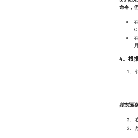
命令，
4。根
控制面板