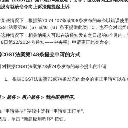
但没有就该命令向上诉法庭提起上诉
在某些情况下，根据第73 74 107条或108条发布的命令以错误使
CGST法案第16（5）或16（6）条不提供此类ITC，也不会对此
在这种情况下，相关纳税人可以在该通知发布之日起的6个月内，通过
月8日第22/2024号通知——中央税）申请更正此类命令。
据CGST法案第148条提交申请的方式
针对根据CGST法案第73或74条发布的命令提出的申请
根据CGST法案第73或74条发布的命令的更正申请可
 > 服务 > 用户服务 > 我的应用程序。
在 “申请类型” 字段中选择 “申请更正订单”。
然后，单击 “新建应用程序” 按钮。