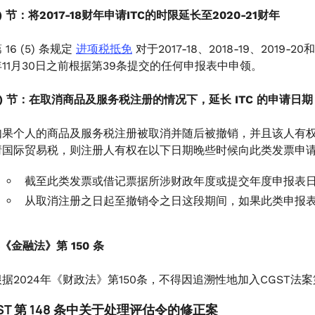
(5) 节：将2017-18财年申请ITC的时限延长至2020-21财年
 16 (5) 条规定
进项税抵免
对于2017-18、2018-19、2019
年11月30日之前根据第39条提交的任何申报表中申领。
 (6) 节：在取消商品及服务税注册的情况下，延长 ITC 的申请日期
如果个人的商品及服务税注册被取消并随后被撤销，并且该人有权在取
请国际贸易税，则注册人有权在以下日期晚些时候向此类发票申
截至此类发票或借记票据所涉财政年度或提交年度申报表日
从取消注册之日起至撤销令之日这段期间，如果此类申报表
年《金融法》第 150 条
根据2024年《财政法》第150条，不得因追溯性地加入CGST法
ST 第 148 条中关于处理评估令的修正案