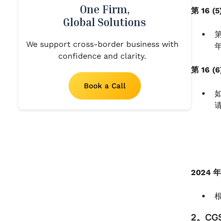
One Firm,
第 16 
Global Solutions
第
We support cross-border business with
confidence and clarity.
第 16
Book a Call
2024 
2。CG