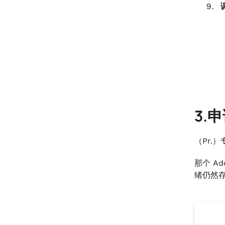
3.
（Pr.
那个 A
绪仍然存