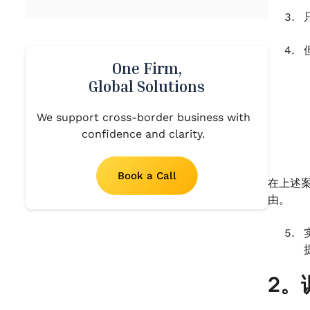
One Firm,
Global Solutions
We support cross-border business with
confidence and clarity.
Book a Call
在上述
由。
2。