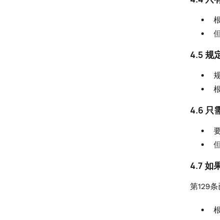
即扣押财产（《2021年财政法案》第
106条）
.
12。没收货物或运输工具并征收罚
4.5
款，（2021年财政法案第109条）
.
13。收集统计数据的权力，（2021年
财政法案第110条）
4.6
.
14。在使用所收集的任何信息之前，
有机会听取有关人员的意见（2021年
财政法案第111条）
4.7
第129