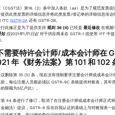
在《CGST法》第16（2）条中加入条款（aa）是为了规范发票或借
中提供此类发票的详细信息并将此类发票/借记单的详细信息传达
 ITC
GSTR-2A
还有 GSTR-2B。
进行此修正是为了提供支持
规则 36 (4)
已经是
最近修改
在视频
通知
自2021年1月1日起
对于供应商未在 GSTR-1 或使用 IFF
内。
不需要特许会计师/成本会计师在 GS
021 年《财务法案》第 101 和 102
提议删除第 35 (5) 条，现在没有强制要求注册会计师或成本会计师
此前，每位注册人员都必须以 GSTR-9C 表格提供对账表，其年营业
年的限额为5亿卢比）。
对第 44 条进行了修订，取消了在注册会计师或成本会计师正式审计
《金融法》提议，GSTR-9 应在自我认证的基础上与对账报表一
通过该修正案，审计师的责任已转移到纳税人身上。