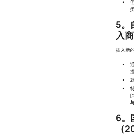
5。
入商
插入新的第
[
6。
（2