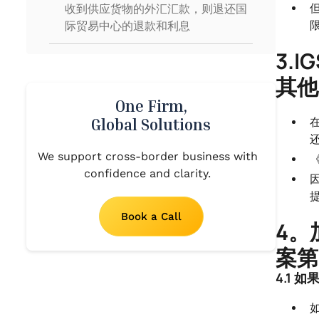
收到供应货物的外汇汇款，则退还国
际贸易中心的退款和利息
.
3.
3.IGST出口路线仅允许类别的人员和
其他
类别的货物，也就是说，所有其他出
口商都必须根据LUT/Bond出口货
One Firm,
物。
Global Solutions
.
4。加大处罚力度，释放被扣押的运
We support cross-border business with
输工具和货物（2021年财政法案第
confidence and clarity.
108条）
.
Book a Call
5。自2017年7月1日起，俱乐部、社
4。
团等向其成员提供的服务已纳入商品
案第
及服务税的管辖范围
4.1
.
6。国贸中心只有在反映在下方时才
可用 GSTR 2A 和 GSTR 2B，（2021