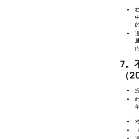
的
7。
（2