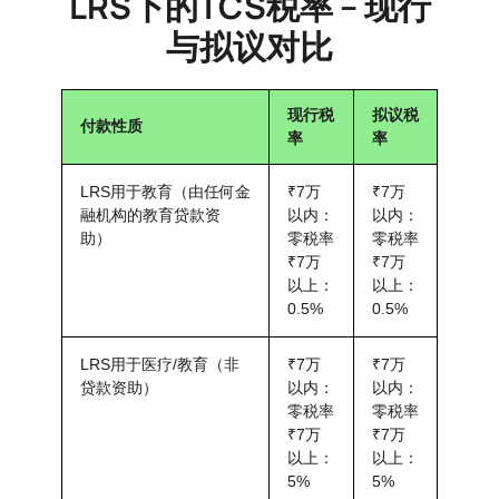
LRS下的TCS税率 – 现行
与拟议对比
现行税
拟议税
付款性质
率
率
LRS用于教育（由任何金
₹7万
₹7万
融机构的教育贷款资
以内：
以内：
助）
零税率
零税率
₹7万
₹7万
以上：
以上：
0.5%
0.5%
LRS用于医疗/教育（非
₹7万
₹7万
贷款资助）
以内：
以内：
零税率
零税率
₹7万
₹7万
以上：
以上：
5%
5%