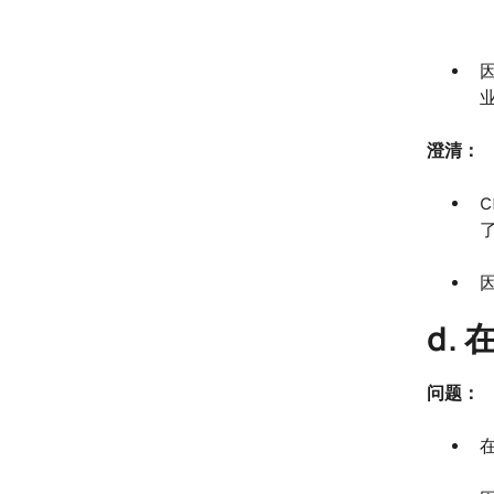
澄清：
C
d.
问题：