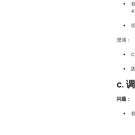
澄清：
c.
问题：