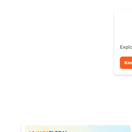
Explo
Kn