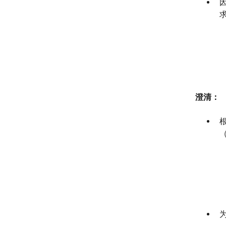
澄清：
为