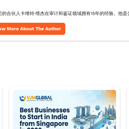
司的合伙人卡维特·维杰在审计和鉴证领域拥有15年的经验。他
ow More About The Author