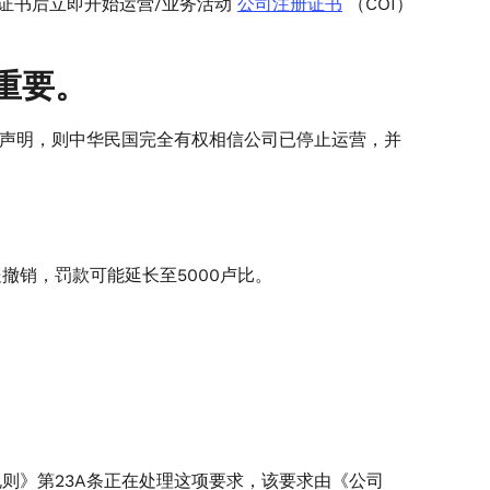
证书后立即开始运营/业务活动
公司注册证书
（COI）
重要。
类声明，则中华民国完全有权相信公司已停止运营，并
处撤销，罚款可能延长至5000卢比。
）规则》第23A条正在处理这项要求，该要求由《公司