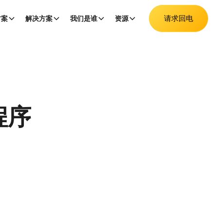
请求回电
方案
解决方案
我们是谁
资源
程序