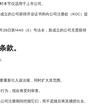
当时本节仅适用于上市公司。
新成立的公司获得开业证书和向公司注册处（ROC）提
5月29日第1440（E）号法令，新成立的公司无需获得
该条款。
的。
需要重新引入该法规，同时扩大其范围。
诈行为，现在将受到审查。
纸公司注册期间挖掘它们，而不是随后将其捕捞出去。