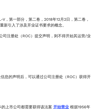
CL-V，第一部分，第二卷，2018年12月2日，第二卷，
司法》重新引入了涉及开业证书要求的概念。
向公司注册处（ROC）提交声明，则不得开始其运营/业
信息的声明后，可以通过公司注册处（ROC）获得开
股本的上市公司都需要获得该法案
开始营业
根据1956年