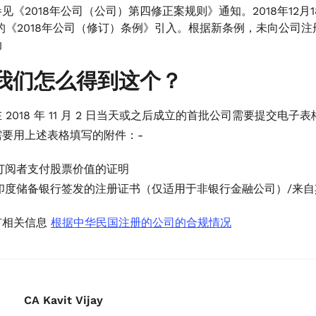
见《2018年公司（公司）第四修正案规则》通知。2018年12月18日
日的《2018年公司（修订）条例》引入。根据新条例，未向公司
动
我们怎么得到这个？
 2018 年 11 月 2 日当天或之后成立的首批公司需要提交电子表格_
需要用上述表格填写的附件：-
订阅者支付股票价值的证明
印度储备银行签发的注册证书（仅适用于非银行金融公司）/来
有相关信息
根据中华民国注册的公司的合规情况
CA Kavit Vijay