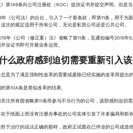
》第149条向公司注册处（ROC）提供证书并提交声明。但是
13年《公司法》的出台，引入了一个新条款，即第11条，用于为
。这次的规定适用于所有公司，无论是私营公司还是公共公司。
015年《公司（修正案）法》省略了第11条，见通知编号2015年
国开业证书即可开展业务运营。
为什么政府感到迫切需要重新引入
令总是为了满足强制性改革的需要或废除已经实施的改革而提出
的第10A条是类似改革的结果。
切关注所有因省略第11条而参与不当行为的公司，该部感到迫切
存在于纸面上而没有注册办事处的公司实体引发了许多骗局和欺
防胜于治疗的说法正确的那样，政府正试图在已停业的公司或造