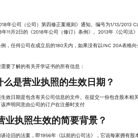
018年公司（公司）第四修正案规则》通知。编号为1/13/2013 
18年11月2日的《2018年公司（修订）条例》。2013年《公
例，任何公司在成立后的180天内，如果没有以INC 20A表格
。
您需要了解的有关开学证书的所有信息：
什么是营业执照的生效日期？
照生效日期是包含有关公司信息的文件。在提交一份包含股本相关
，该声明同意由公司的订户在注册时支付
营业执照生效的简要背景？
们谈论旧的法案，即1956年《以前的公司法》，它说每家拥有