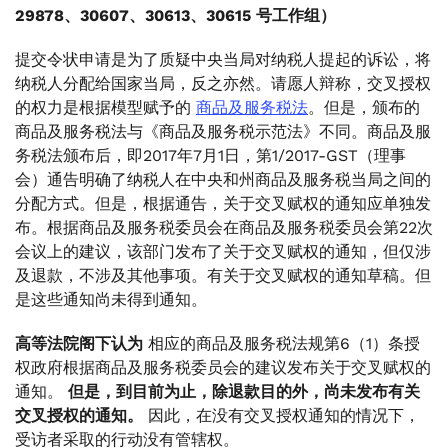
29878、30607、30613、30615 号工作组）
提交令状申请是为了质疑中央当局对纳税人提起的诉讼，将
纳税人分配给国家当局，反之亦然。请愿人辩称，交叉授权
的权力是根据模型赋予的
商品及服务税法
。但是，颁布的
商品及服务税法与《商品及服务税示范法》不同。商品及服
务税法颁布后，即2017年7月1日，第1/2017-GST（理事
会）通告明确了纳税人在中央和州商品及服务税当局之间的
分配方式。但是，根据通告，关于交叉赋权的通知应单独发
布。根据商品及服务税委员会在商品及服务税委员会第22次
会议上的建议，该部门发布了关于交叉赋权的通知，但仅涉
及退款，不涉及其他事项。有关于交叉赋权的通知草稿。但
是这些通知尚未得到通知。
高等法院阁下认为
相应的商品及服务税法规第6（1）条授
权政府根据商品及服务税委员会的建议发布关于交叉赋权的
通知。
但是，到目前为止，除退款目的外，尚未发布有关
交叉授权的通知。
因此，在没有交叉授权通知的情况下，
受访者采取的行动没有管辖权。