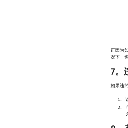
正因为
况下，
7。
如果违