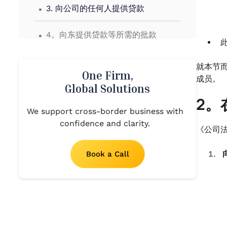
.
3. 向公司的任何人提供贷款
.
4。向东提供贷款等所需的批款
.
5。向量贷款的利息等
就本节而
One Firm,
成员。
.
Global Solutions
6。《所得税法》对董事贷款的处理
2。
.
We support cross-border business with
7。违规反规格会致电处和起动
confidence and clarity.
《公司
.
8。杂志积分
Book a Call