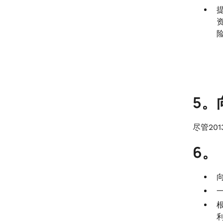
5。
尽管2
6。