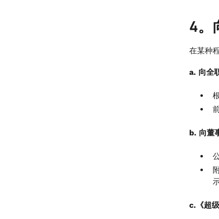
4。
在某种
a. 向
b. 向
c.《超