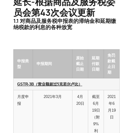
延长-根据商品及服务税委
员会第43次会议更新
1.1 对商品及服务税申报表的滞纳金和延期缴
纳税款的利息的各种放宽
免罚
原始
延期
申报类
款截
申报期间
截止
付款
型
止日
日期
日期
期
GSTR-3B（营业额超过5克若尔卢比）
月度申
2021年3月
4月
截至
2021
报
20日
6月
年6
19日
月19
（附
日
9%
利