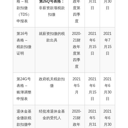
格 – 税
第26Q号表格：
政年
月31
月30
款扣缴
非薪资款项税款
度第
日
日
（TDS）
扣缴
四季
申报表
度
第16号
就薪资扣缴的税
2020-
2021
2021
表格 –
款出具
21财
年6
年7
税款扣缴
政年
月15
月15
证明
度第
日
日
四季
度
第24G号
政府机关税款扣
2021
2021
2021
表格 –
缴
年5
年6
年6
账簿调整
月
月15
月30
申报表
日
日
退休金基
经批准退休金基
2020-
2021
2021
金缴款税
金的受托人
21财
年5
年6
款扣缴申
政年
月31
月30