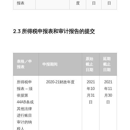
报表
度
日
日
2.3 所得税申报表和审计报告的提交
原始
延期
表格／申
申报期间
截止
截止
报表
日期
日期
所得税申
2020-21财政年度
2021
2021
报表 – 须
年10
年11
依据第
月31
月30
44AB条或
日
日
其他法律
进行账目
审计的纳
税人