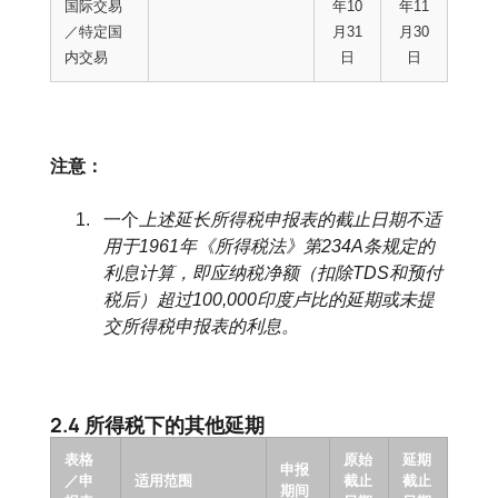
国际交易
年10
年11
／特定国
月31
月30
内交易
日
日
注意：
一个
上述延长所得税申报表的截止日期不适
用于1961年《所得税法》第234A条规定的
利息计算，即应纳税净额（扣除TDS和预付
税后）超过100,000印度卢比的延期或未提
交所得税申报表的利息。
2.4 所得税下的其他延期
表格
原始
延期
申报
／申
适用范围
截止
截止
期间