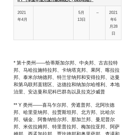
2021
5月
–
2021
年4月
13日
年6
月28
日
* 第十类州——恰蒂斯加尔邦、中央邦、古吉拉特
邦、马哈拉施特拉邦、卡纳塔克邦、果阿、喀拉拉
邦、泰米尔纳德邦、特兰甘纳邦和安得拉邦、达曼
和第乌联邦直辖区、达德拉和纳加尔哈维利、本地
治里、安达曼和尼科巴群岛以及拉克沙威普
** Y 类州——喜马乍尔邦、旁遮普邦、北阿坎德
邦、哈里亚纳邦、拉贾斯坦邦、北方邦、比哈尔
邦、锡金、阿鲁纳恰尔邦、那加兰邦、曼尼普尔
邦、米佐拉姆邦、特里普拉邦、梅加拉亚邦、阿萨
姆邦、西孟加拉邦、贾坎德邦和奥里萨邦、查谟和