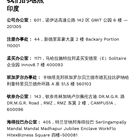
印度
公司办公室：
601，诺伊达高速公路 142 区 GMIT 公园 6 楼 —
201305
注册办事处：
44，新德里富豪大厦 2 楼 Backary Portion
110001
孟买办公室：
1171，马哈拉施特拉邦孟买安德里（E）Solitaire
企业园 Innov8 7 楼 400093
班加罗尔办事处：
卡纳塔克邦班加罗尔贝兰德市德瓦拉比萨纳哈
利曼特里贝兰德外环路 A 座 51,5 楼 560103
钦奈办公室：
143，钦奈肖林加纳卢尔佩伦古迪 DR.M.G.R. 路
DR.M.G.R. Road，RMZ，RMZ 东翼 2 楼，CAMPUS1A，
600096
海得拉巴办公室：
405，特兰甘纳邦海得拉巴 Serlingampally
Mandal Mandal Madhapur Jubilee Enclave WorkFlo
HitexBizness Square 四楼-500081