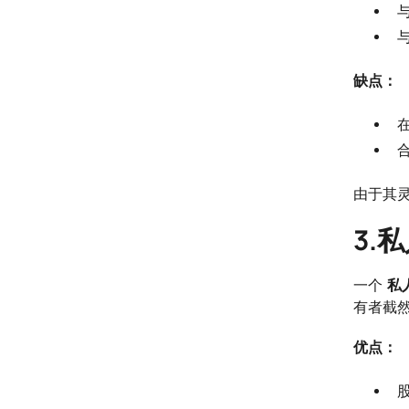
缺点：
由于其
3.
一个
私
有者截
优点：