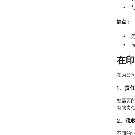
缺点：
在印
在为公
1。责
您需要
有限责
2。税
不同的