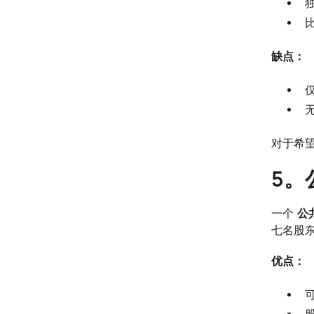
比
缺点：
对于希
5。
一个
公
七名股
优点：