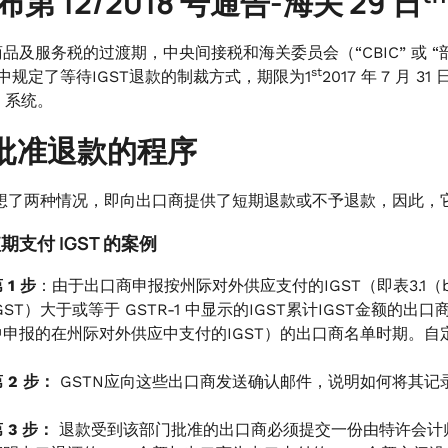
布第 12/2018 号通告-海关 29 日
品及服务税的过渡期，中央间接税和海关委员会（“CBIC” 或 “部门
st
中规定了等待IGST退款的制裁方式，期限为1
2017 年 7 月 31 
G 系统。
批准退款的程序
C设想了两种情况，即向出口商提供了短期退款或不予退款，因此
短期支付 IGST 的案例
 1 步
：由于出口商申报按州际对外供应支付的IGST（即表3.1
GST）大于或等于 GSTR-1 中显示的IGST累计IGST金额的出口商
中申报的在州际对外供应中支付的IGST）的出口商名单时期。自
 2 步：
GSTN应向这些出口商发送确认邮件，说明如何将其记
 3 步：
退款受到该部门批准的出口商必须提交一份由特许会计师出具