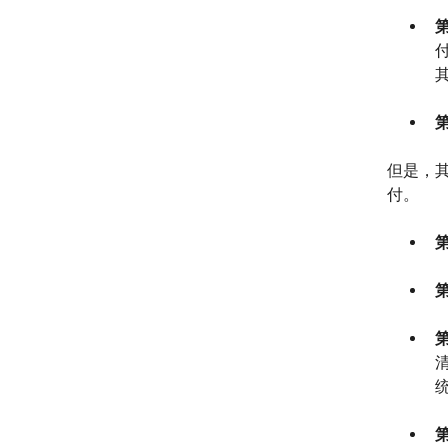
第
第
但是，
付。
第
第
第
第