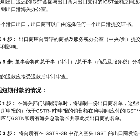
证明出口退还的IGST金额与出口商为出口支付的IGST金额之间没
月到出口港海关办公室。
多个港口出口，出口商可以自由选择任何一个出口港提交证书。
 4 步：
出口商应向管辖的商品及服务税办公室（中央/州）提
不利影响。
 5 步
: 董事会将向总干事（审计）/总干事（商品及服务税）
准的退款应接受退款后审计审查。
出现短期付款的情况：
 1 步：
在海关部门编制清单时，将编制一份出口商名单，这些出口商的I
st
中所申报的）低于GSTR-1中申报的销售额在1年期间应付的IGST
门应与GSTN和所有海关总署署长共享此类出口商的名单。
 2 步：
将向所有在 GSTR-3B 中存入空头 IGST 的出口