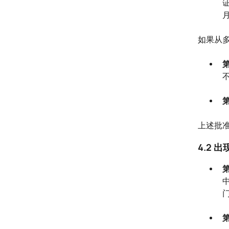
如果从
第
第
上述批
4.2 
第
第