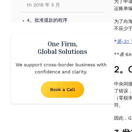
为了申请
th 2018 年 5 月
运账单
.
4。批准退款的程序
为了向
不应少
.
5。退款后审计
*
第-3
One Firm,
.
Global Solutions
6。海关第 27 号第 25/2019 号通告
**表 6
th 2019年8月将第12/2018号通告中
We support cross-border business with
给予的优惠延长至2018年4月至2019
2。G
confidence and clarity.
年3月
中央间接
Book a Call
了错误，
（零税
符。
因此，G