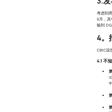
3.发
考虑到商
5月，其
输到 D
4。
CBI
4.1 不
第
I
第
第