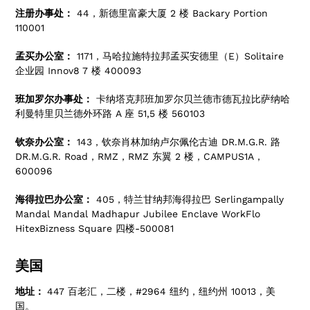
注册办事处：
44，新德里富豪大厦 2 楼 Backary Portion
110001
孟买办公室：
1171，马哈拉施特拉邦孟买安德里（E）Solitaire
企业园 Innov8 7 楼 400093
班加罗尔办事处：
卡纳塔克邦班加罗尔贝兰德市德瓦拉比萨纳哈
利曼特里贝兰德外环路 A 座 51,5 楼 560103
钦奈办公室：
143，钦奈肖林加纳卢尔佩伦古迪 DR.M.G.R. 路
DR.M.G.R. Road，RMZ，RMZ 东翼 2 楼，CAMPUS1A，
600096
海得拉巴办公室：
405，特兰甘纳邦海得拉巴 Serlingampally
Mandal Mandal Madhapur Jubilee Enclave WorkFlo
HitexBizness Square 四楼-500081
美国
地址：
447 百老汇，二楼，#2964 纽约，纽约州 10013，美
国。