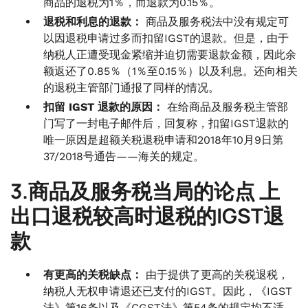
商品的退税为1％，而退款为0.15％。
退税和利息的退款：
商品及服务税法中没有规定可
以因退税申请过多而扣留IGST的退款。但是，由于
纳税人正遭受现金紧缩并迫切需要退款金额，因此余
额返还了0.85％（1％至0.15％）以及利息。还向相关
的退税主管部门通报了同样的情况。
扣留 IGST 退款的原因：
在给商品及服务税主管部
门写了一封电子邮件后，回复称，扣留IGST退款的
唯一原因是超额关税退税申请和2018年10月9日第
37/2018号通告——海关的规定。
3.商品及服务税当局的论点
上
出口退税较高时退税的IGST退
款
有更高的关税缺点：
由于提供了更高的关税退税，
纳税人无权申请退还已支付的IGST。因此，《IGST
法》第16条以及《CGST法》第54条的规定均不适