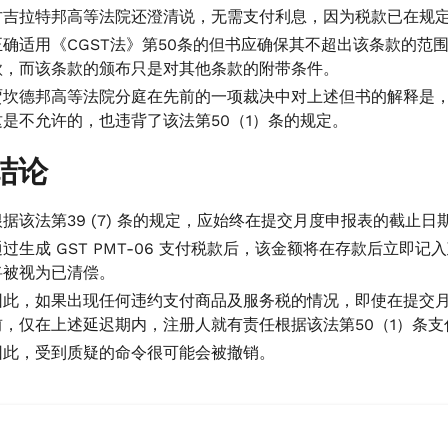
古吉拉特邦高等法院还澄清说，无需支付利息，因为税款已在规
正确适用《CGST法》第50条的但书应确保其不超出该条款的范
款，而该条款的颁布只是对其他条款的附带条件。
贾坎德邦高等法院分庭在先前的一项裁决中对上述但书的解释是
这是不允许的，也违背了该法第50（1）条的规定。
结论
根据该法第39 (7) 条的规定，应始终在提交月度申报表的截止
通过生成 GST PMT-06 支付税款后，该金额将在存款后立
将被视为已清偿。
因此，如果出现任何违约支付商品及服务税的情况，即使在提交月
前，仅在上述延迟期内，注册人就有责任根据该法第50（1）条支
因此，受到质疑的命令很可能会被撤销。