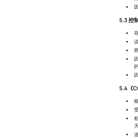
5.3
5.4《