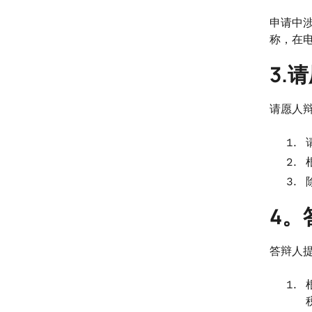
申请中
称，在
3.
请愿人
4。
答辩人