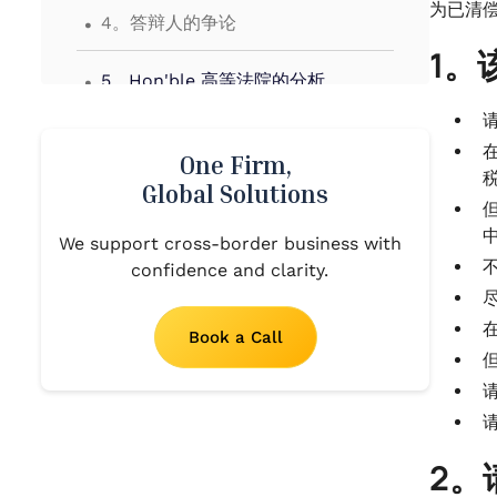
.
为已清偿
4。答辩人的争论
1。
.
5。Hon'ble 高等法院的分析
.
6。结论
One Firm,
税
Global Solutions
We support cross-border business with
不
confidence and clarity.
在
Book a Call
2。