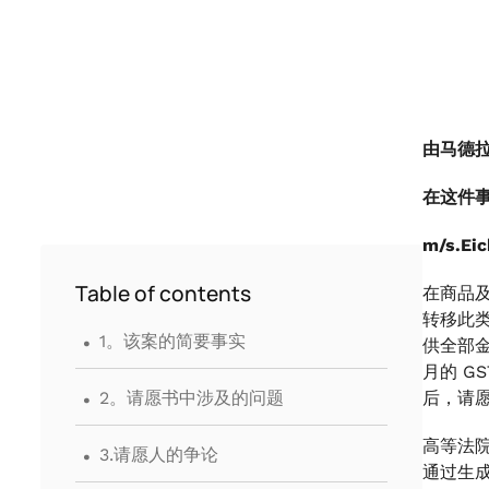
由马德
在这件
m/s.E
Table of contents
在商品及
转移此类
.
1。该案的简要事实
供全部金
月的 G
.
2。请愿书中涉及的问题
后，请愿
.
高等法
3.请愿人的争论
通过生成