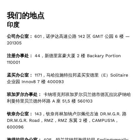
我们的地点
印度
公司办公室：
601，诺伊达高速公路 142 区 GMIT 公园 6 楼 —
201305
注册办事处：
44，新德里富豪大厦 2 楼 Backary Portion
110001
孟买办公室：
1171，马哈拉施特拉邦孟买安德里（E）Solitaire
企业园 Innov8 7 楼 400093
班加罗尔办事处：
卡纳塔克邦班加罗尔贝兰德市德瓦拉比萨纳哈
利曼特里贝兰德外环路 A 座 51,5 楼 560103
钦奈办公室：
143，钦奈肖林加纳卢尔佩伦古迪 DR.M.G.R. 路
DR.M.G.R. Road，RMZ，RMZ 东翼 2 楼，CAMPUS1A，
600096
海得拉巴办公室：
405，特兰甘纳邦海得拉巴 Serlingampally