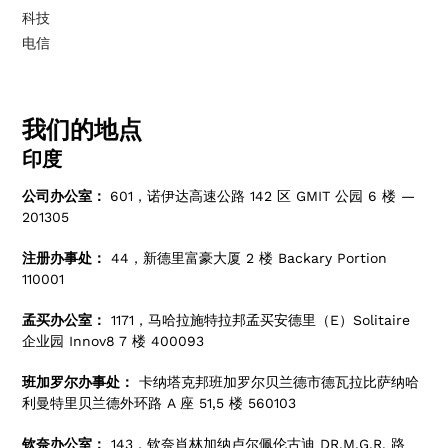
科技
电信
我们的地点
印度
公司办公室：
601，诺伊达高速公路 142 区 GMIT 公园 6 楼 —
201305
注册办事处：
44，新德里富豪大厦 2 楼 Backary Portion
110001
孟买办公室：
1171，马哈拉施特拉邦孟买安德里（E）Solitaire
企业园 Innov8 7 楼 400093
班加罗尔办事处：
卡纳塔克邦班加罗尔贝兰德市德瓦拉比萨纳哈
利曼特里贝兰德外环路 A 座 51,5 楼 560103
钦奈办公室：
143，钦奈肖林加纳卢尔佩伦古迪 DR.M.G.R. 路