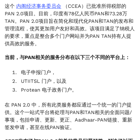
这个
内阁经济事务委员会
（CCEA）已批准所得税部的
.
PAN 2.0项目。目前，印度有78亿人民币PAN和73.28万
8。什么是-“特定行业中所有业务相关活动的通用业
TAN。PAN 2.0项目旨在简化和现代化PAN和TAN的发布和
务标识符”？
管理流程，使其更加用户友好和高效。该项目满足了纳税人
.
的要求，重点是整合多个门户网站并为PAN TAN持有人提
9。持有多个 PAN 的人如何识别和清除多余的
供高效的服务。
PAN？
当前，与PAN相关的服务分布在以下三个不同的平台上：
电子申报门户，
UTIITSL 门户，以及
Protean 电子政务门户。
在 PAN 2.0 中，所有此类服务都应通过一个统一的门户提
供。这个一站式平台将处理与PAN和TAN相关的全面问题/
事项，包括申请、更新、更正、Aadhaar-PAN链接、重新
签发申请，甚至在线PAN验证。