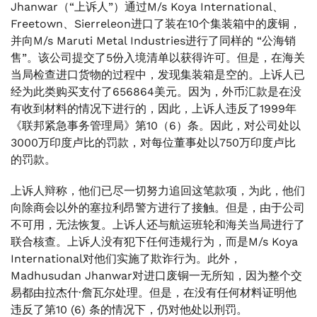
Jhanwar（“上诉人”）通过M/s Koya International、
Freetown、Sierreleon进口了装在10个集装箱中的废铜，
并向M/s Maruti Metal Industries进行了同样的 “公海销
售”。该公司提交了5份入境清单以获得许可。但是，在海关
当局检查进口货物的过程中，发现集装箱是空的。上诉人已
经为此类购买支付了656864美元。因为，外币汇款是在没
有收到材料的情况下进行的，因此，上诉人违反了1999年
《联邦紧急事务管理局》第10（6）条。因此，对公司处以
3000万印度卢比的罚款，对每位董事处以750万印度卢比
的罚款。
上诉人辩称，他们已尽一切努力追回这笔款项，为此，他们
向除商会以外的塞拉利昂警方进行了接触。但是，由于公司
不可用，无法恢复。上诉人还与航运班轮和海关当局进行了
联合核查。上诉人没有犯下任何违规行为，而是M/s Koya
International对他们实施了欺诈行为。此外，
Madhusudan Jhanwar对进口废铜一无所知，因为整个交
易都由拉杰什·詹瓦尔处理。但是，在没有任何材料证明他
违反了第10 (6) 条的情况下，仍对他处以刑罚。