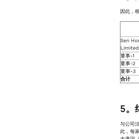
因此，根
Sen Hon
Limit
董事-1
董事-2
董事-3
合计
5。
与公司
此，每
未遵守