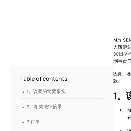
M/s S
大诺伊达
30日举
刑事责
因此，根
Table of contents
款。
.
1。该案的简要事实：
1。
.
2。相关法律摘录：
M
.
在
3.订单：