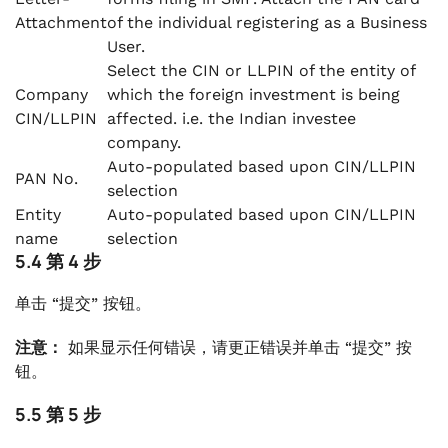
Attachment
of the individual registering as a Business
User.
Select the CIN or LLPIN of the entity of
Company
which the foreign investment is being
CIN/LLPIN
affected. i.e. the Indian investee
company.
Auto-populated based upon CIN/LLPIN
PAN No.
selection
Entity
Auto-populated based upon CIN/LLPIN
name
selection
5.4 第 4 步
单击 “提交” 按钮。
注意：
如果显示任何错误，请更正错误并单击 “提交” 按
钮。
5.5 第 5 步