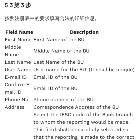
5.3 第 3 步
按照注册表中的要求填写合法的详细信息。
Field Name
Description
First Name
First Name of the BU
Middle
Middle Name of the BU
Name
Last Name
Last Name of the BU
User Name
User name for the BU. (
It shall be unique
)
E-mail ID
Email ID of the BU
Confirm E-
Email ID of the BU
mail ID
Phone No.
Phone number of the BU
Address
Correspondence Address of the BU
Select the IFSC code of the Bank branch
to whom the reporting would be made.
This field shall be carefully selected so
that the reporting is made to the correct