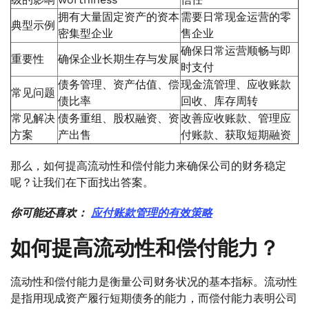
拥有大量固定资产的资本
需要日常现金运营的零
典型示例
密集型企业
售企业
确保日常运营顺畅与即
重要性
确保企业长期生存与发展
时支付
债务管理、资产估值、偿
现金流管理、应收账款
常见问题
债比率
回收、库存周转
常见解决
债务重组、股权融资、资
改善应收账款、管理应
方案
产出售
付账款、获取短期融资
那么，如何提高流动性和偿付能力来确保公司的财务稳定
呢？让我们在下面找出答案。
你可能还喜欢：
应付账款管理的有效策略
如何提高流动性和偿付能力？
流动性和偿付能力是衡量公司财务状况的基本指标。流动性
是指用现成资产履行短期债务的能力，而偿付能力表明公司