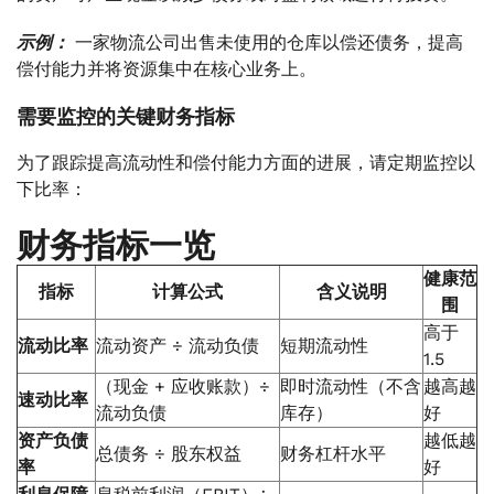
示例：
一家物流公司出售未使用的仓库以偿还债务，提高
偿付能力并将资源集中在核心业务上。
需要监控的关键财务指标
为了跟踪提高流动性和偿付能力方面的进展，请定期监控以
下比率：
财务指标一览
健康范
指标
计算公式
含义说明
围
高于
流动比率
流动资产 ÷ 流动负债
短期流动性
1.5
（现金 + 应收账款）÷
即时流动性（不含
越高越
速动比率
流动负债
库存）
好
资产负债
越低越
总债务 ÷ 股东权益
财务杠杆水平
率
好