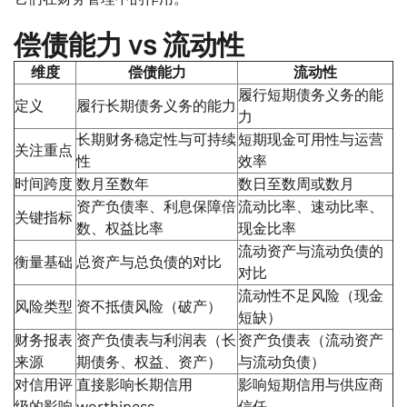
偿债能力 vs 流动性
维度
偿债能力
流动性
履行短期债务义务的能
定义
履行长期债务义务的能力
力
长期财务稳定性与可持续
短期现金可用性与运营
关注重点
性
效率
时间跨度
数月至数年
数日至数周或数月
资产负债率、利息保障倍
流动比率、速动比率、
关键指标
数、权益比率
现金比率
流动资产与流动负债的
衡量基础
总资产与总负债的对比
对比
流动性不足风险（现金
风险类型
资不抵债风险（破产）
短缺）
财务报表
资产负债表与利润表（长
资产负债表（流动资产
来源
期债务、权益、资产）
与流动负债）
对信用评
直接影响长期信用
影响短期信用与供应商
级的影响
worthiness
信任