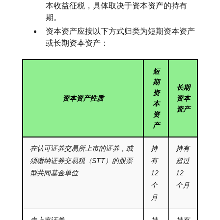
本收益征税，具体取决于资本资产的持有
期。
资本资产应按以下方式归类为短期资本资产
或长期资本资产：
短
期
长期
资
资本资产性质
资本
本
资产
资
产
在认可证券交易所上市的证券，或
持
持有
须缴纳证券交易税（STT）的股票
有
超过
型共同基金单位
12
12
个
个月
月