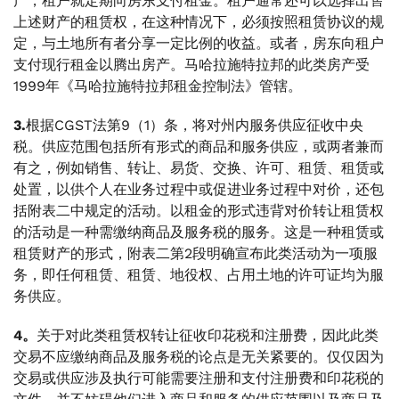
产，租户就定期向房东支付租金。租户通常还可以选择出售
上述财产的租赁权，在这种情况下，必须按照租赁协议的规
定，与土地所有者分享一定比例的收益。或者，房东向租户
支付现行租金以腾出房产。马哈拉施特拉邦的此类房产受
1999年《马哈拉施特拉邦租金控制法》管辖。
3.
根据CGST法第9（1）条，将对州内服务供应征收中央
税。供应范围包括所有形式的商品和服务供应，或两者兼而
有之，例如销售、转让、易货、交换、许可、租赁、租赁或
处置，以供个人在业务过程中或促进业务过程中对价，还包
括附表二中规定的活动。以租金的形式违背对价转让租赁权
的活动是一种需缴纳商品及服务税的服务。这是一种租赁或
租赁财产的形式，附表二第2段明确宣布此类活动为一项服
务，即任何租赁、租赁、地役权、占用土地的许可证均为服
务供应。
4。
关于对此类租赁权转让征收印花税和注册费，因此此类
交易不应缴纳商品及服务税的论点是无关紧要的。仅仅因为
交易或供应涉及执行可能需要注册和支付注册费和印花税的