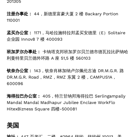
201305
注册办事处：
44，新德里富豪大厦 2 楼 Backary Portion
110001
孟买办公室：
1171，马哈拉施特拉邦孟买安德里（E）Solitaire
企业园 Innov8 7 楼 400093
班加罗尔办事处：
卡纳塔克邦班加罗尔贝兰德市德瓦拉比萨纳哈
利曼特里贝兰德外环路 A 座 51,5 楼 560103
钦奈办公室：
143，钦奈肖林加纳卢尔佩伦古迪 DR.M.G.R. 路
DR.M.G.R. Road，RMZ，RMZ 东翼 2 楼，CAMPUS1A，
600096
海得拉巴办公室：
405，特兰甘纳邦海得拉巴 Serlingampally
Mandal Mandal Madhapur Jubilee Enclave WorkFlo
HitexBizness Square 四楼-500081
美国
地址：
447 百老汇，二楼，#2964 纽约，纽约州 10013，美