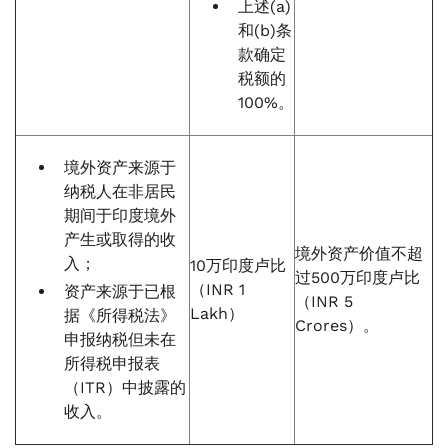
上述(a)
和(b)条
款确定
税额的
100%。
境外资产来源于
纳税人在非居民
期间于印度境外
产生或取得的收
境外资产价值不超
入；
10万印度卢比
过500万印度卢比
（INR 1
资产来源于已根
（INR 5
Lakh）
据《所得税法》
Crores）。
申报纳税但未在
所得税申报表
（ITR）中披露的
收入。