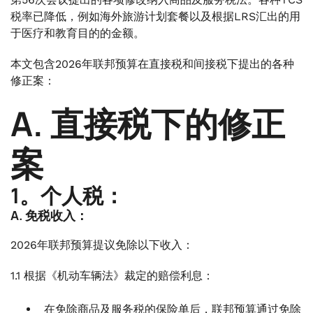
3.国家预先裁决上诉机构。
税率已降低，例如海外旅游计划套餐以及根据LRS汇出的用
.
于医疗和教育目的的金额。
4。“中介服务” 的供应地点
本文包含2026年联邦预算在直接税和间接税下提出的各种
修正案：
A. 直接税下的修正
案
1。个人税：
A. 免税收入：
2026年联邦预算提议免除以下收入：
1.1 根据《机动车辆法》裁定的赔偿利息：
在免除商品及服务税的保险单后，联邦预算通过免除