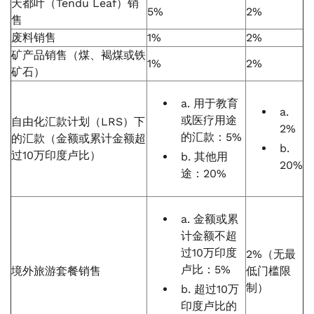
天都叶（Tendu Leaf）销
5%
2%
售
废料销售
1%
2%
矿产品销售（煤、褐煤或铁
1%
2%
矿石）
a. 用于教育
a.
或医疗用途
自由化汇款计划（LRS）下
2%
的汇款：5%
的汇款（金额或累计金额超
b.
过10万印度卢比）
b. 其他用
20%
途：20%
a. 金额或累
计金额不超
过10万印度
2%（无最
卢比：5%
境外旅游套餐销售
低门槛限
制）
b. 超过10万
印度卢比的