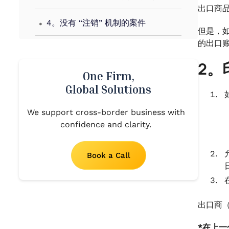
出口商
.
4。没有 “注销” 机制的案件
但是，
.
的出口
5。注销ECGC和受保险监管与发展局
（IRDA）监管的私人保险公司支付索
2。
赔的情况
One Firm,
Global Solutions
.
6。注销放松
We support cross-border business with
.
confidence and clarity.
7。延长实现出口收益的时限
Book a Call
出口商（
*在上