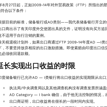
9年8月27日起，正如2009-14年对外贸易政策（FTP）所指
须符合以下条件：
根据目前的标准，储备银行或AD类别——我代表储备银行开立
出口商出示了有关印度外交使团出具的文件，证明没有向买方追
这不适用于自行注销的案例。
除关税退税计划外，如果出口商通过FTP 2009-14年度AD 
下，不要坚持放弃相应的出口激励措施。即使索赔由印度出口信贷
也必须收回退款额。
延长实现出口收益的时限
印度储备银行已允许AD — I类银行将出口收益的实现期限从出
执法局/中央调查局以及其他调查机构没有调查发票所涵盖
AD Category — I bank 确信，由于他无法控制的
出口商证明，出口收益将在很长的一段时间内实现。