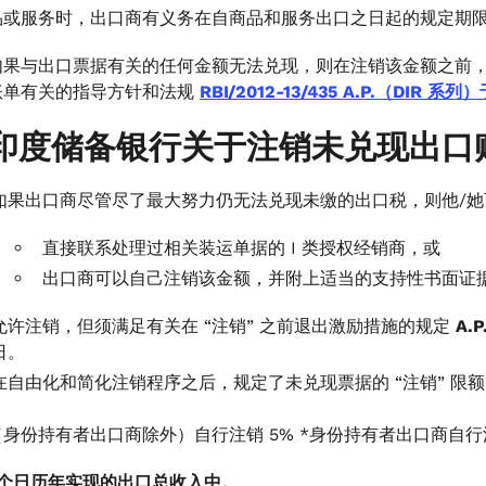
品或服务时，出口商有义务在自商品和服务出口之日起的规定期
如果与出口票据有关的任何金额无法兑现，则在注销该金额之前，出
账单有关的指导方针和法规
RBI/2012-13/435 A.P.（DIR 系
印度储备银行关于注销未兑现出口
如果出口商尽管尽了最大努力仍无法兑现未缴的出口税，则他/
直接联系处理过相关装运单据的 I 类授权经销商，或
出口商可以自己注销该金额，并附上适当的支持性书面证
允许注销，但须满足有关在 “注销” 之前退出激励措施的规定
A.
日。
在自由化和简化注销程序之后，规定了未兑现票据的 “注销” 限
身份持有者出口商除外）自行注销 5% *身份持有者出口商自行注销 
一个日历年实现的出口总收入中。