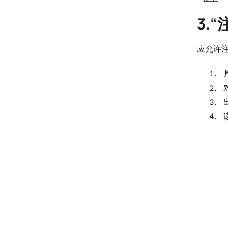
3.
应允许