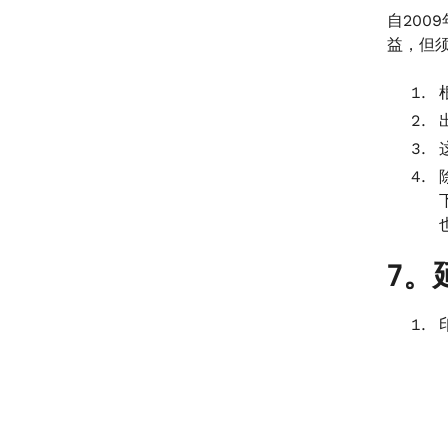
自200
益，但
7。