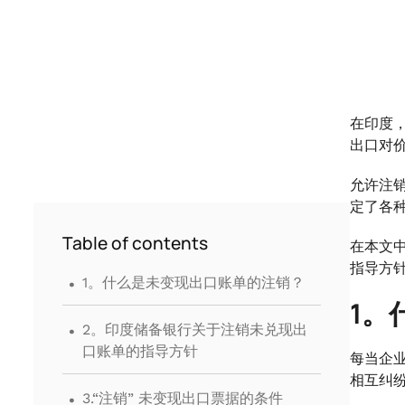
在印度
出口对
允许注
定了各
Table of contents
在本文
.
指导方
1。什么是未变现出口账单的注销？
1。
.
2。印度储备银行关于注销未兑现出
口账单的指导方针
每当企
相互纠
.
3.“注销” 未变现出口票据的条件