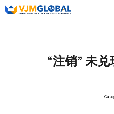
“注销” 未
Cate