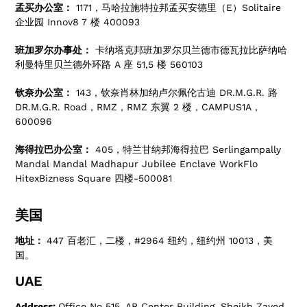
孟买办公室：
1171，马哈拉施特拉邦孟买安德里（E）Solitaire
企业园 Innov8 7 楼 400093
班加罗尔办事处：
卡纳塔克邦班加罗尔贝兰德市德瓦拉比萨纳哈
利曼特里贝兰德外环路 A 座 51,5 楼 560103
钦奈办公室：
143，钦奈肖林加纳卢尔佩伦古迪 DR.M.G.R. 路
DR.M.G.R. Road，RMZ，RMZ 东翼 2 楼，CAMPUS1A，
600096
海得拉巴办公室：
405，特兰甘纳邦海得拉巴 Serlingampally
Mandal Mandal Madhapur Jubilee Enclave WorkFlo
HitexBizness Square 四楼-500081
美国
地址：
447 百老汇，二楼，#2964 纽约，纽约州 10013，美
国。
UAE
Address:
Office No 515, AB Center Building, Sheikh Zayed