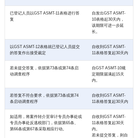
已登记人员以GST ASMT-11表格进行答
自发出GST ASMT-
复
10表格起30天内，
该期限可进一步延
长。
以GST ASMT-12表格就已登记人员提交
自收到GST ASMT-
的答复作出接受裁定
11表格答复起30天内
若未提交答复，依据第73条或第74条启
自GST ASMT-10规
动调查程序
定期限届满起15天
内。
若答复不符合要求，依据第73条或第74
自收到GST ASMT-
条启动调查程序
11表格答复起30天内
如适用，将案件转介至审计专员办事处或
自收到GST ASMT-
专员办事处反逃税部门，依据第65条、
11表格答复起30天
第66条或第67条采取相应行动。
内。
若未提交答复，则自