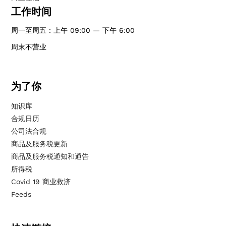
工作时间
周一至周五：上午 09:00 — 下午 6:00
周末不营业
为了你
知识库
合规日历
公司法合规
商品及服务税更新
商品及服务税通知和通告
所得税
Covid 19 商业救济
Feeds