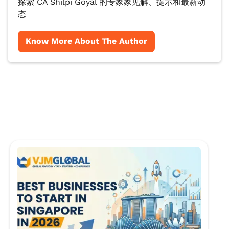
探索 CA Shilpi Goyal 的专家家见解、提示和最新动
态
Know More About The Author