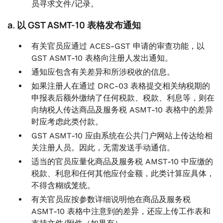
员寻求文件/记录。
a. 以 GST ASMT-10 表格发布通知
有关官员应通过 ACES-GST 申请的审查功能，以
GST ASMT-10 表格向注册人发出通知。
通知应包含有关差异和所涉税收的信息。
如果注册人在通过 DRC-03 表格提交相关纳税期的
申报表后额外缴纳了任何税款、税款、利息等，则在
向纳税人传达商品及服务税 ASMT-10 表格中的差异
时应考虑此类付款。
GST ASMT-10 应由系统在公共门户网站上传达给相
关注册人员。因此，无需发送手动通信。
适当的官员应量化商品及服务税 AMST-10 中应缴的
税款、利息和任何其他应付金额，此类计算应具体，
不得含糊或笼统。
有关官员应按参数详细说明他在商品及服务税
ASMT-10 表格中注意到的差异，还应上传工作表和