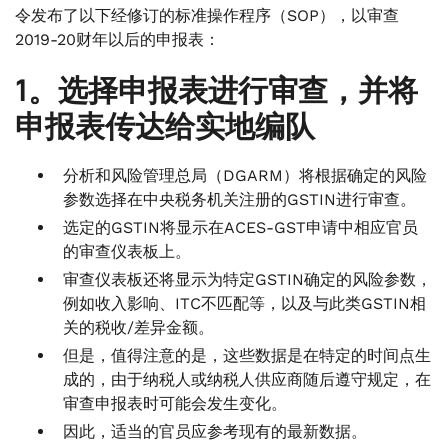
令发布了以下经修订的标准操作程序（SOP），以审查
2019-20财年以后的申报表：
1。选择申报表进行审查，并将
申报表传达给实地编队
分析和风险管理总局（DGARM）将根据确定的风险
参数选择在中央税务机关注册的GSTIN进行审查。
选定的GSTIN将显示在ACES-GST申请中相应官员
的审查仪表板上。
审查仪表板还将显示为特定GSTIN确定的风险参数，
例如收入影响、ITC不匹配等，以及与此类GSTIN相
关的税收/差异金额。
但是，值得注意的是，这些数据是在特定的时间点生
成的，由于纳税人或纳税人供应商随后遵守规定，在
审查申报表时可能会发生变化。
因此，适当的官员应参考现有的最新数据。