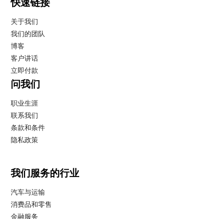
快速链接
关于我们
我们的团队
博客
客户讲话
立即付款
问我们
职业生涯
联系我们
条款和条件
隐私政策
我们服务的行业
汽车与运输
消费品和零售
金融服务