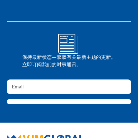
保持最新状态—获取有关最新主题的更新。
立即订阅我们的时事通讯。