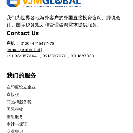
我们为世界各地海外客户的外国直接投资咨询、跨境会
计、国际税务规划和管理咨询需求提供服务。
Contact Us
座机：
0120-4415477-78
[email protected]
+91 9891576441，9213397070，9911887030
我们的服务
在印度设立企业
直接税
商品和服务税
国际税收
重组服务
审计与保证
商业登记