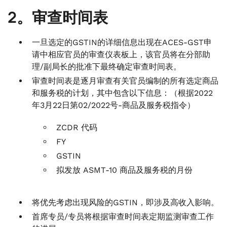
2。审查时间表
一旦选定的GSTIN的详细信息出现在ACES-GST申
请中相应官员的审查仪表板上，该官员将在分部助
理/副局长的批准下最终确定审查时间表。
审查时间表是逐月审查有关官员编制的所有选定商品
和服务税的计划，其中包含以下信息：（根据2022
年3月22日第02/2022号-商品及服务税指令）
ZCDR 代码
FY
GSTIN
拟发放 ASMT-10 商品及服务税的月份
将优先考虑出现风险的GSTIN，即涉及高收入影响。
首席专员/专员将根据审查时间表定期监测审查工作