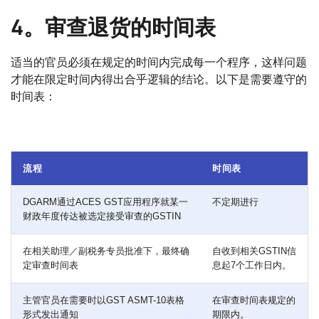
4。审查退货的时间表
适当的官员必须在规定的时间内完成每一个程序，这样问题
才能在限定时间内得出合乎逻辑的结论。以下是需要遵守的
时间表：
流程
时间表
DGARM通过ACES GST应用程序就某一
不定期进行
财政年度传达被选定接受审查的GSTIN
在相关助理／副税务专员批准下，最终确
自收到相关GSTIN信
定审查时间表
息起7个工作日内。
主管官员在需要时以GST ASMT-10表格
在审查时间表规定的
形式发出通知
期限内。