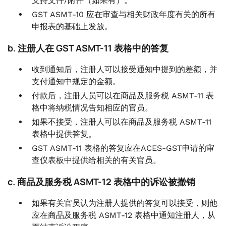
支持文件/附件（如果有）。
GST ASMT-10 应在审查与相关财政年度有关的所有
申报表的基础上发放。
b. 注册人在 GST ASMT-11 表格中的答复
收到通知后，注册人可以接受通知中提到的差额，并
支付通知中规定的金额。
付款后，注册人员可以在商品及服务税 ASMT-11 表
格中将纳税情况告知相应的官员。
如果不接受，注册人可以在商品及服务税 ASMT-11
表格中提供答复。
GST ASMT-11 表格的答复应在ACES-GST申请的审
查仪表板中提供给相关的有关官员。
c. 商品及服务税 ASMT-12 表格中的诉讼被撤销
如果有关官员认为注册人提供的答复可以接受，则他
应在商品及服务税 ASMT-12 表格中通知注册人，从