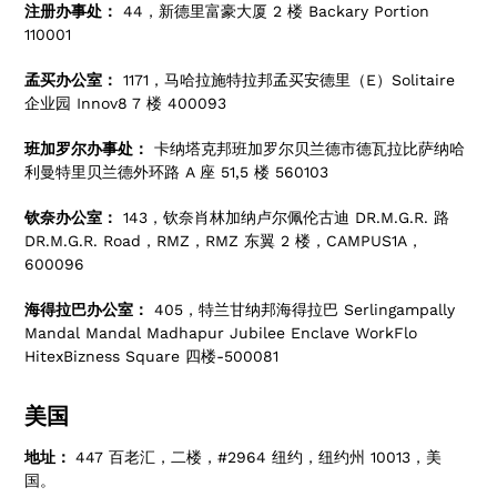
注册办事处：
44，新德里富豪大厦 2 楼 Backary Portion
110001
孟买办公室：
1171，马哈拉施特拉邦孟买安德里（E）Solitaire
企业园 Innov8 7 楼 400093
班加罗尔办事处：
卡纳塔克邦班加罗尔贝兰德市德瓦拉比萨纳哈
利曼特里贝兰德外环路 A 座 51,5 楼 560103
钦奈办公室：
143，钦奈肖林加纳卢尔佩伦古迪 DR.M.G.R. 路
DR.M.G.R. Road，RMZ，RMZ 东翼 2 楼，CAMPUS1A，
600096
海得拉巴办公室：
405，特兰甘纳邦海得拉巴 Serlingampally
Mandal Mandal Madhapur Jubilee Enclave WorkFlo
HitexBizness Square 四楼-500081
美国
地址：
447 百老汇，二楼，#2964 纽约，纽约州 10013，美
国。