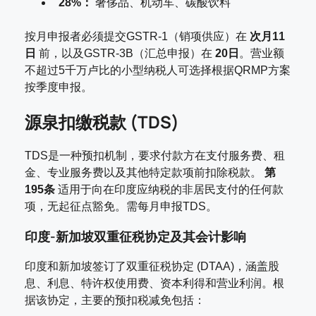
28%：
奢侈品、机动车、碳酸饮料
按月申报者必须提交GSTR-1（销项供应）在
次月11
日
前，以及GSTR-3B（汇总申报）在
20日
。营业额
不超过5千万卢比的小型纳税人可选择根据QRMP方案
按季度申报。
源泉扣缴税款 (TDS)
TDS是一种预扣机制，要求付款方在支付服务费、租
金、专业服务费以及其他特定款项前扣除税款。
第
195条
适用于向在印度应纳税的非居民支付的任何款
项，无起征点豁免。需每月申报TDS。
印度-新加坡双重征税协定及其会计影响
印度和新加坡签订了双重征税协定 (DTAA)，涵盖股
息、利息、特许权使用费、资本利得和营业利润。根
据该协定，主要的预扣税减免包括：