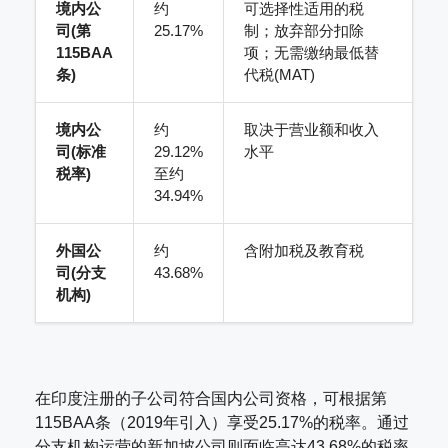
境内公
约
可选择性适用的税
司(第
25.17%
制；放弃部分扣除
115BAA
项；无需缴纳最低替
条)
代税(MAT)
境内公
约
取决于营业额和收入
司(标准
29.12%
水平
税率)
至约
34.94%
外国公
约
含附加税及教育税
司(分支
43.68%
机构)
在印度注册的子公司符合国内公司资格，可根据第
115BAA条（2019年引入）享受25.17%的税率。通过
分支机构运营的新加坡公司则面临高达43.68%的税率