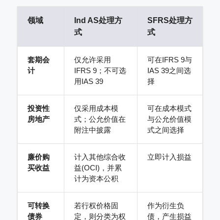
领域
Ind AS处理方
SFRS处理方
式
式
套期会
仅允许采用
可在IFRS 9与
计
IFRS 9；不可选
IAS 39之间选
用IAS 39
择
投资性
仅采用成本模
可在成本模式
房地产
式；公允价值在
与公允价值模
附注中披露
式之间选择
廉价购
计入其他综合收
立即计入损益
买收益
益(OCI)，并累
计为资本公积
可转换
若行权价格固
作为衍生负
债券
定，则分类为权
债，产生损益