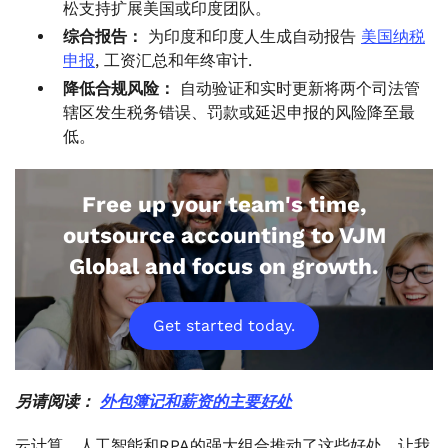
松支持扩展美国或印度团队。
综合报告：
为印度和印度人生成自动报告
美国纳税
申报
, 工资汇总和年终审计.
降低合规风险：
自动验证和实时更新将两个司法管
辖区发生税务错误、罚款或延迟申报的风险降至最
低。
Free up your team's time,
outsource accounting to VJM
Global and focus on growth.
Get started today.
另请阅读：
外包簿记和薪资的主要好处
云计算、人工智能和RPA的强大组合推动了这些好处。让我