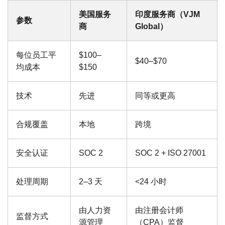
美国服务
印度服务商（VJM
参数
商
Global）
每位员工平
$100–
$40–$70
均成本
$150
技术
先进
同等或更高
合规覆盖
本地
跨境
安全认证
SOC 2
SOC 2 + ISO 27001
处理周期
2–3 天
<24 小时
由人力资
由注册会计师
监督方式
源管理
（CPA）监督