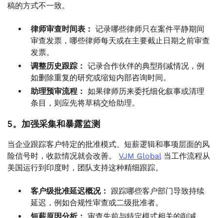
稿的方式不一致。
律师审查时间表：
记录哪些律师只在案件平静期间
审查发票，哪些律师每天或在主要截止日期之前审查
发票。
调整历史跟踪：
记录合作伙伴的典型削减情况，例
如删除重复的研究或缩短内部咨询时间。
助理预审流程：
如果律师历来委托细化叙事或清理
条目，则应先将草稿交给助理。
5。加强采集和暴露监测
当企业跟踪客户特定的批准模式、短薪逻辑和事项层面的风
险信号时，收款情况就会改善。
VJM Global
当工作流程从
美国运行到印度时，团队支持这种精细跟踪。
客户级批准延迟概况：
跟踪哪些客户部门导致持续
延迟，例如合规性审查或二级批准者。
短薪原因分析：
审查先前与特定模式相关的削减，