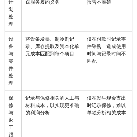
计
踪服务履约义务
报告不准确
划
处
理
设
将设备发票、制冷剂记
仅在付款时记录零
备
录、库存提取及资本化单
件采购，造成使用
与
元成本匹配到每个项目
时间与记录时间不
零
匹配
件
处
理
保
记录与保修相关的人工与
仅在发生现金支出
修
材料成本，以实现更准确
时记录保修，难以
与
的利润分析
单独分析相关成本
返
工
跟