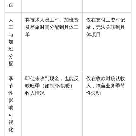
踪
人
将技术人员工时、加班费
仅在支付工资时记
工
及差旅时间分配到具体工
录，无法关联到具
与
单
体项目
加
班
分
配
季
即使未收到现金，也能反
仅在收款时确认收
节
映旺季（如制冷/供暖）
入，掩盖业务季节
性
收入情况
性波动
影
响
可
视
化