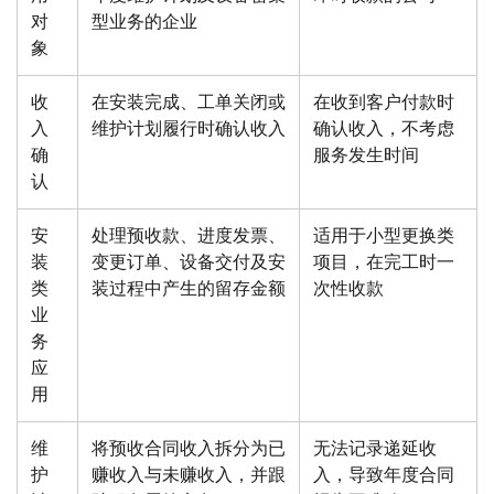
对
型业务的企业
象
收
在安装完成、工单关闭或
在收到客户付款时
入
维护计划履行时确认收入
确认收入，不考虑
确
服务发生时间
认
安
处理预收款、进度发票、
适用于小型更换类
装
变更订单、设备交付及安
项目，在完工时一
类
装过程中产生的留存金额
次性收款
业
务
应
用
维
将预收合同收入拆分为已
无法记录递延收
护
赚收入与未赚收入，并跟
入，导致年度合同