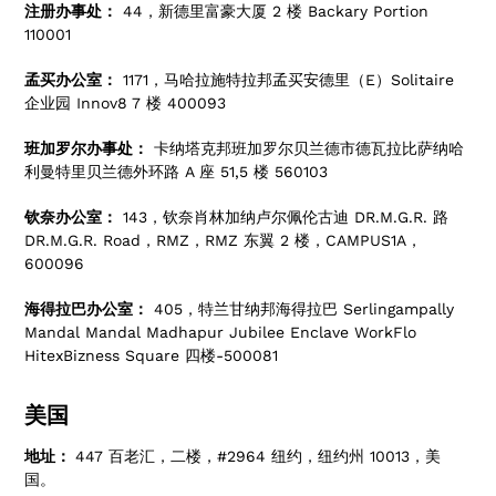
注册办事处：
44，新德里富豪大厦 2 楼 Backary Portion
110001
孟买办公室：
1171，马哈拉施特拉邦孟买安德里（E）Solitaire
企业园 Innov8 7 楼 400093
班加罗尔办事处：
卡纳塔克邦班加罗尔贝兰德市德瓦拉比萨纳哈
利曼特里贝兰德外环路 A 座 51,5 楼 560103
钦奈办公室：
143，钦奈肖林加纳卢尔佩伦古迪 DR.M.G.R. 路
DR.M.G.R. Road，RMZ，RMZ 东翼 2 楼，CAMPUS1A，
600096
海得拉巴办公室：
405，特兰甘纳邦海得拉巴 Serlingampally
Mandal Mandal Madhapur Jubilee Enclave WorkFlo
HitexBizness Square 四楼-500081
美国
地址：
447 百老汇，二楼，#2964 纽约，纽约州 10013，美
国。