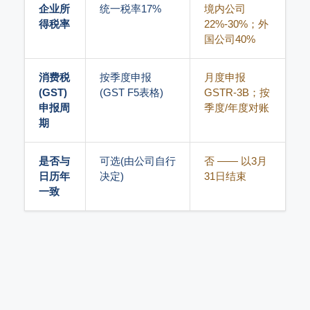
企业所
统一税率17%
境内公司
得税率
22%-30%；外
国公司40%
消费税
按季度申报
月度申报
(GST)
(GST F5表格)
GSTR-3B；按
申报周
季度/年度对账
期
是否与
可选(由公司自行
否 —— 以3月
日历年
决定)
31日结束
一致