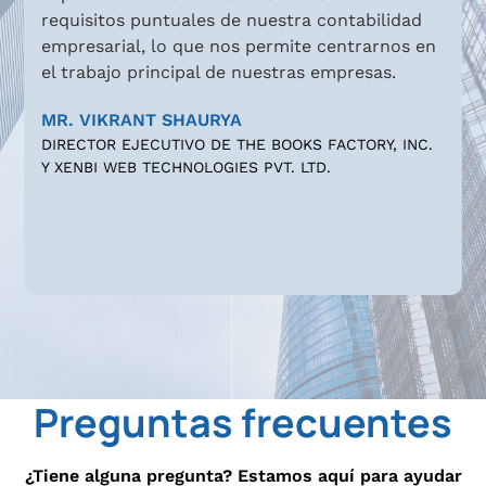
quisitos puntuales de nuestra contabilidad
VJM ha s
presarial, lo que nos permite centrarnos en
accesibl
 trabajo principal de nuestras empresas.
con la m
profesio
. VIKRANT SHAURYA
RECTOR EJECUTIVO DE THE BOOKS FACTORY, INC.
Mr. Sama
XENBI WEB TECHNOLOGIES PVT. LTD.
Incubit G
Slide 3 of 4.
Preguntas frecuentes
¿Tiene alguna pregunta? Estamos aquí para ayudar