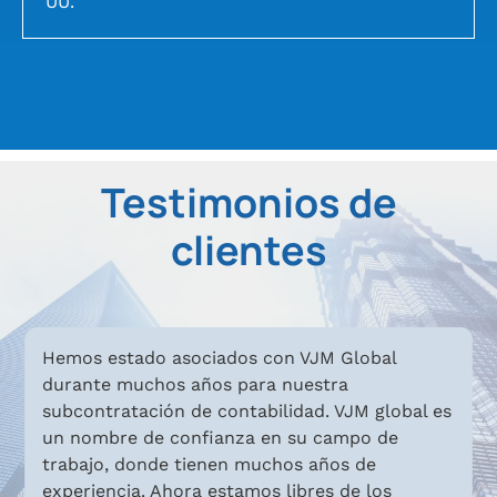
UU.
Testimonios de
clientes
mos estado asociados con VJM Global
Somos u
rante muchos años para nuestra
una fuer
bcontratación de contabilidad. VJM global es
a VJM Gl
 nombre de confianza en su campo de
cuentas 
abajo, donde tienen muchos años de
modo qu
periencia. Ahora estamos libres de los
nuestras