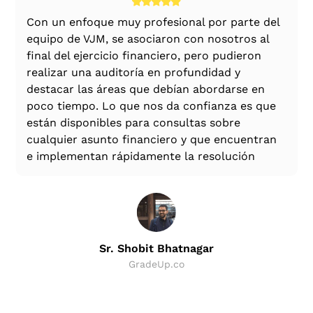
Además de las tasas anteriores, el 4% del
servicios públicos.
impuesto acumulado y el recargo adicional se
rte del
El equipo de VJM está formado por contador
contabilizarán para el total de las obligaciones
os al
públicos completamente profesionales,
tributarias antes del cess.
eron
equipados con todos los recursos y con un
profundo conocimiento del GST y otros
e en
ámbitos contemporáneos de la consultoría
es que
corporativa. He interactuado con ellos en
relación con diversos asuntos relacionados
uentran
con el derecho tributario y corporativo y he
ión
encontrado que la interacción es bastante úti
Sr. Pawan Ladha
Carga gratuita