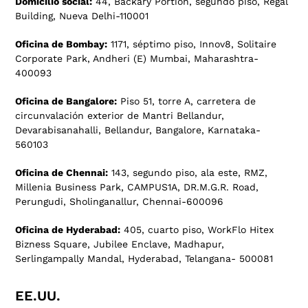
Domicilio social:
44, Backary Portion, segundo piso, Regal
Building, Nueva Delhi-110001
Oficina de Bombay:
1171, séptimo piso, Innov8, Solitaire
Corporate Park, Andheri (E) Mumbai, Maharashtra-
400093
Oficina de Bangalore:
Piso 51, torre A, carretera de
circunvalación exterior de Mantri Bellandur,
Devarabisanahalli, Bellandur, Bangalore, Karnataka-
560103
Oficina de Chennai:
143, segundo piso, ala este, RMZ,
Millenia Business Park, CAMPUS1A, DR.M.G.R. Road,
Perungudi, Sholinganallur, Chennai-600096
Oficina de Hyderabad:
405, cuarto piso, WorkFlo Hitex
Bizness Square, Jubilee Enclave, Madhapur,
Serlingampally Mandal, Hyderabad, Telangana- 500081
EE.UU.