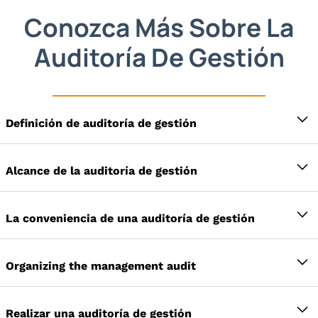
Conozca Más Sobre La
Auditoría De Gestión
Definición de auditoría de gestión
Las auditorías de gestión se refieren a evaluar el
logro por parte de la administración de los
Alcance de la auditoría de gestión
objetivos organizacionales, las funciones
El objetivo principal de la auditoría de gestión es
gerenciales de planificación, organización,
garantizar que la eficiencia se mantenga en todos
La conveniencia de una auditoría de gestión
dirección y control, y la adecuación de las
los niveles de gestión, desde el nivel superior
decisiones y acciones de la administración para
La auditoría de gestión es un examen,
hasta el nivel inferior de gestión. A través de este
avanzar hacia los objetivos establecidos.
Organizing the management audit
evaluación y verificación de los hechos y la
proceso podemos saber si la eficiencia de la
Por lo tanto, se dice con razón que la auditoría
información sobre la gestión realizado por
gestión está alineada o no con los objetivos de la
de gestión consiste en analizar la capacidad del
La auditoría de gestión solo se puede llevar a
personas profesionalmente competentes y
organización. Además, el auditor garantiza la
gerente para administrar una organización.
cabo de manera competente con la aprobación
Realizar una auditoría de gestión
calificadas para improvisar el funcionamiento