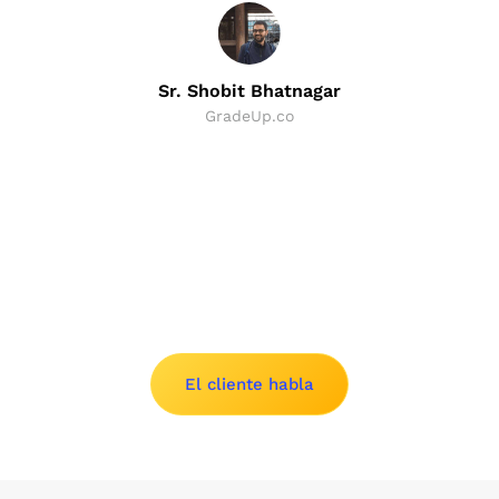
experiencia de los profesionales de VJM para
todo el proceso de presentación de informes
principios de control y los requisitos para realizar
racha y ha sido asumida por el Gobierno o
desarrollar la mejor estrategia de auditoría
Para ser precisos, la auditoría de gestión consiste
la evaluación científica
financiada por instituciones financieras.
para la organización.
en comprobar la eficiencia y la eficacia en todas y
Informe escrito periódico
Un auditor de gestión experto posee los
cada una de las transacciones de la entidad.
Sr. Shobit Bhatnagar
conocimientos técnicos y tecnológicos
Este es un informe escrito formal cuyo contenido
GradeUp.co
requeridos y las prácticas comerciales relevantes
y forma varían de una tarea a otra. Los datos
para la entidad. También está actualizado con
cuantitativos o financieros influyen en la forma
todas las demás leyes y temas, como el comercio,
en que se presentan los informes
la tributación, la legislación, la contabilidad de
costes, los métodos cuantitativos, los sistemas
Informe resumido escrito
de procesamiento electrónico de datos y la
Slide 2 of 8.
También conocido como informes flash, este
economía. Siempre tendría un enfoque analítico,
informe ofrece una descripción general de varios
pragmático e imaginativo en lo que respecta a la
informes individuales que se emiten y también
auditoría de gestión
describe el rango de su contenido.
El cliente habla
Programa de formación del personal
Los programas de capacitación del personal
estimulan la responsabilidad y el progreso
adicionales de una entidad. Un programa de este