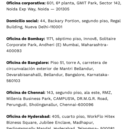
Oficina corporativa:
601, 6ª planta, GMIT Park, Sector 142,
Noida Exp Way, Noida — 201305
Domicilio social:
44, Backary Portion, segundo piso, Regal
Building, Nueva Delhi-110001
Oficina de Bombay:
1171, séptimo piso, Innov8, Solitaire
Corporate Park, Andheri (E) Mumbai, Maharashtra-
400093
Oficina de Bangalore:
Piso 51, torre A, carretera de
circunvalación exterior de Mantri Bellandur,
Devarabisanahalli, Bellandur, Bangalore, Karnataka-
560103
Oficina de Chennai:
143, segundo piso, ala este, RMZ,
Millenia Business Park, CAMPUS1A, DR.M.G.R. Road,
Perungudi, Sholinganallur, Chennai-600096
Oficina de Hyderabad:
405, cuarto piso, WorkFlo Hitex
Bizness Square, Jubilee Enclave, Madhapur,
Serlingampally Mandal, Hyderabad, Telangana- 500081