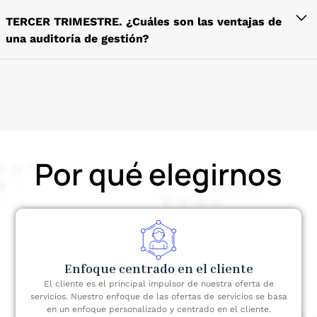
Una auditoría de gestión se lleva a cabo
de los factores gerenciales, como los planes, los
correctamente mediante los siguientes pasos:
TERCER TRIMESTRE. ¿Cuáles son las ventajas de
procedimientos, las políticas, los objetivos, la
una auditoría de gestión?
estructura y el sistema de control, para
Planificación de la auditoría
comprobar la coherencia y la competencia de la
La auditoría de gestión es un dispositivo para
Recopilación de información relevante a
entidad.
improvisar el desempeño de la administración a
través de diversas medidas
favor de la entidad mediante el análisis de las
Ejecutar la auditoría y realizar el trabajo de
deficiencias y debilidades actuales a la hora de
campo
recomendar acciones preventivas y correctivas.
Informe de auditoría y recomendaciones
Aumenta la eficiencia de la administración y
Por qué elegirnos
Discusión con la dirección
sugiere pautas para la reestructuración de la
Informe final
organización o entidad a fin de lograr un mejor
desempeño.
Seguimiento del informe
Acciones de la dirección
Enfoque centrado en el cliente
El cliente es el principal impulsor de nuestra oferta de
servicios. Nuestro enfoque de las ofertas de servicios se basa
en un enfoque personalizado y centrado en el cliente.