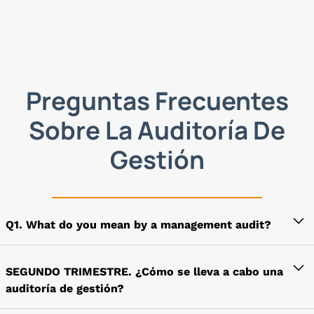
tipo ayuda a reunir a personas capaces en el
departamento y a mantenerlas
El tiempo y otros aspectos
El tiempo a dedicar y el costo estimado dependen
Preguntas Frecuentes
de factores como la naturaleza de la tarea, la
cantidad de personal requerida para realizar una
Sobre La Auditoría De
auditoría, etc.
Gestión
Frecuencia
La frecuencia de una auditoría de gestión se
decide según la naturaleza de la entidad. Una
Q1. What do you mean by a management audit?
entidad que cambia rápidamente con un mayor
énfasis en la tecnología requeriría una auditoría
El escrutinio detallado de las acciones y
de gestión con más frecuencia que las demás
decisiones de la administración para investigar e
SEGUNDO TRIMESTRE. ¿Cómo se lleva a cabo una
Sin embargo, se sugiere que normalmente la
inspeccionar el desempeño de la entidad se
auditoría de gestión?
auditoría de gestión se lleve a cabo con un
denomina auditoría de gestión. Incluye el análisis
intervalo de al menos tres años.